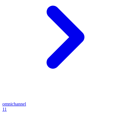
omnichannel
11