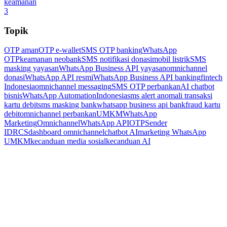
keamanan
3
Topik
OTP aman
OTP e-wallet
SMS OTP banking
WhatsApp
OTP
keamanan neobank
SMS notifikasi donasi
mobil listrik
SMS
masking yayasan
WhatsApp Business API yayasan
omnichannel
donasi
WhatsApp API resmi
WhatsApp Business API banking
fintech
Indonesia
omnichannel messaging
SMS OTP perbankan
AI chatbot
bisnis
WhatsApp Automation
Indonesia
sms alert anomali transaksi
kartu debit
sms masking bank
whatsapp business api bank
fraud kartu
debit
omnichannel perbankan
UMKM
WhatsApp
Marketing
Omnichannel
WhatsApp API
OTP
Sender
ID
RCS
dashboard omnichannel
chatbot AI
marketing WhatsApp
UMKM
kecanduan media sosial
kecanduan AI