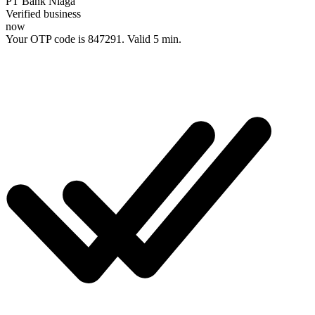
PT Bank Niaga
Verified business
now
Your OTP code is
847291
. Valid 5 min.