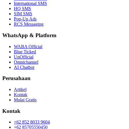
International SMS
HQ SMS
SIM SMS
Pop-Up Ads
RCS Messaging
WhatsApp
&
Platform
WABA Official
Blue Ticked
UnOfficial
Omnichannel
AI Chatbot
Perusahaan
Artikel
Kontak
Mulai Gratis
Kontak
+62 852 8033 9604
+62 85705550450