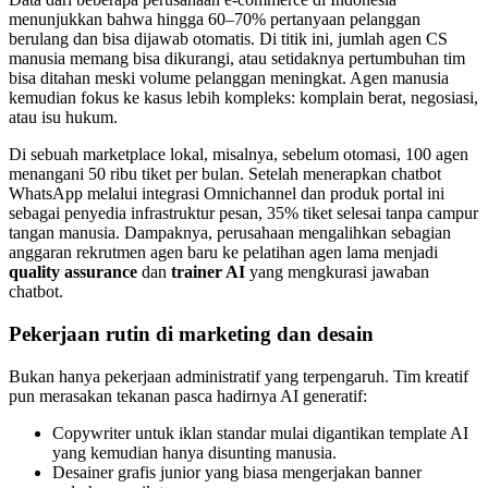
menunjukkan bahwa hingga 60–70% pertanyaan pelanggan
berulang dan bisa dijawab otomatis. Di titik ini, jumlah agen CS
manusia memang bisa dikurangi, atau setidaknya pertumbuhan tim
bisa ditahan meski volume pelanggan meningkat. Agen manusia
kemudian fokus ke kasus lebih kompleks: komplain berat, negosiasi,
atau isu hukum.
Di sebuah marketplace lokal, misalnya, sebelum otomasi, 100 agen
menangani 50 ribu tiket per bulan. Setelah menerapkan chatbot
WhatsApp melalui integrasi Omnichannel dan produk portal ini
sebagai penyedia infrastruktur pesan, 35% tiket selesai tanpa campur
tangan manusia. Dampaknya, perusahaan mengalihkan sebagian
anggaran rekrutmen agen baru ke pelatihan agen lama menjadi
quality assurance
dan
trainer AI
yang mengkurasi jawaban
chatbot.
Pekerjaan rutin di marketing dan desain
Bukan hanya pekerjaan administratif yang terpengaruh. Tim kreatif
pun merasakan tekanan pasca hadirnya AI generatif:
Copywriter untuk iklan standar mulai digantikan template AI
yang kemudian hanya disunting manusia.
Desainer grafis junior yang biasa mengerjakan banner