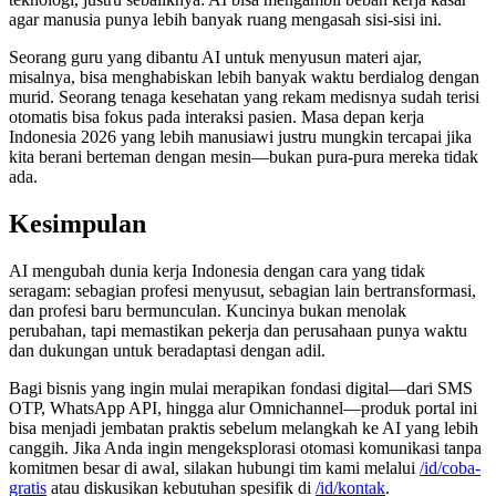
agar manusia punya lebih banyak ruang mengasah sisi-sisi ini.
Seorang guru yang dibantu AI untuk menyusun materi ajar,
misalnya, bisa menghabiskan lebih banyak waktu berdialog dengan
murid. Seorang tenaga kesehatan yang rekam medisnya sudah terisi
otomatis bisa fokus pada interaksi pasien. Masa depan kerja
Indonesia 2026 yang lebih manusiawi justru mungkin tercapai jika
kita berani berteman dengan mesin—bukan pura-pura mereka tidak
ada.
Kesimpulan
AI mengubah dunia kerja Indonesia dengan cara yang tidak
seragam: sebagian profesi menyusut, sebagian lain bertransformasi,
dan profesi baru bermunculan. Kuncinya bukan menolak
perubahan, tapi memastikan pekerja dan perusahaan punya waktu
dan dukungan untuk beradaptasi dengan adil.
Bagi bisnis yang ingin mulai merapikan fondasi digital—dari SMS
OTP, WhatsApp API, hingga alur Omnichannel—produk portal ini
bisa menjadi jembatan praktis sebelum melangkah ke AI yang lebih
canggih. Jika Anda ingin mengeksplorasi otomasi komunikasi tanpa
komitmen besar di awal, silakan hubungi tim kami melalui
/id/coba-
gratis
atau diskusikan kebutuhan spesifik di
/id/kontak
.