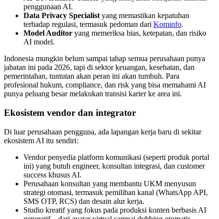
penggunaan AI.
Data Privacy Specialist
yang memastikan kepatuhan
terhadap regulasi, termasuk pedoman dari
Kominfo
.
Model Auditor
yang memeriksa bias, ketepatan, dan risiko
AI model.
Indonesia mungkin belum sampai tahap semua perusahaan punya
jabatan ini pada 2026, tapi di sektor keuangan, kesehatan, dan
pemerintahan, tuntutan akan peran ini akan tumbuh. Para
profesional hukum, compliance, dan risk yang bisa memahami AI
punya peluang besar melakukan transisi karier ke area ini.
Ekosistem vendor dan integrator
Di luar perusahaan pengguna, ada lapangan kerja baru di sekitar
ekosistem AI itu sendiri:
Vendor penyedia platform komunikasi (seperti produk portal
ini) yang butuh engineer, konsultan integrasi, dan customer
success khusus AI.
Perusahaan konsultan yang membantu UKM menyusun
strategi otomasi, termasuk pemilihan kanal (WhatsApp API,
SMS OTP, RCS) dan desain alur kerja.
Studio kreatif yang fokus pada produksi konten berbasis AI
generatif—dari avatar virtual sampai dubbing otomatis.