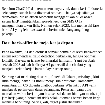
Sebelum ChatGPT dan teman-temannya viral, dunia kerja Indonesia
sebenarnya sudah lama diwarnai otomasi—hanya saja sifatnya
diam-diam. Mesin absen biometrik menggantikan buku absen,
sistem ERP menggantikan spreadsheet, dan SMS OTP
menggantikan token fisik. Namun sejak 2023, kita memasuki fase
baru: AI yang lebih
terlihat
dan berinteraksi langsung dengan
pekerja.
Dari back-office ke meja kerja depan
Pada awalnya, AI dan otomasi banyak bermain di level back-office:
sistem rekomendasi, fraud detection perbankan, hingga optimasi
logistik. Karyawan jarang berinteraksi langsung. Yang berubah
setelah 2023 adalah hadirnya
AI generatif
dan chatbot yang
menjadi “rekan kerja” baru di layar setiap orang.
Seorang staf marketing di startup fintech di Jakarta, misalnya, kini
rutin menggunakan AI untuk menyusun draft email kampanye,
sementara tim CS dibantu chatbot berbasis WhatsApp API yang
menjawab pertanyaan dasar pelanggan. Pekerjaan yang dulu
memakan waktu berjam-jam bisa selesai dalam hitungan menit, tapi
jam kerja yang dihemat ini tidak selalu otomatis berarti beban kerja
manusia berkurang. Sering kali, target justru dinaikkan.