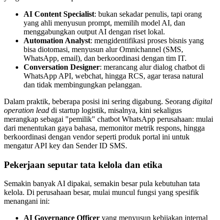
AI Content Specialist
: bukan sekadar penulis, tapi orang
yang ahli menyusun prompt, memilih model AI, dan
menggabungkan output AI dengan riset lokal.
Automation Analyst
: mengidentifikasi proses bisnis yang
bisa diotomasi, menyusun alur Omnichannel (SMS,
WhatsApp, email), dan berkoordinasi dengan tim IT.
Conversation Designer
: merancang alur dialog chatbot di
WhatsApp API, webchat, hingga RCS, agar terasa natural
dan tidak membingungkan pelanggan.
Dalam praktik, beberapa posisi ini sering digabung. Seorang
digital
operation lead
di startup logistik, misalnya, kini sekaligus
merangkap sebagai "pemilik" chatbot WhatsApp perusahaan: mulai
dari menentukan gaya bahasa, memonitor metrik respons, hingga
berkoordinasi dengan vendor seperti produk portal ini untuk
mengatur API key dan Sender ID SMS.
Pekerjaan seputar tata kelola dan etika
Semakin banyak AI dipakai, semakin besar pula kebutuhan tata
kelola. Di perusahaan besar, mulai muncul fungsi yang spesifik
menangani ini:
AI Governance Officer
yang menyusun kebijakan internal