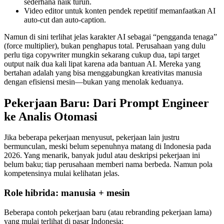
sederhana naik turun.
Video editor untuk konten pendek repetitif memanfaatkan AI
auto-cut dan auto-caption.
Namun di sini terlihat jelas karakter AI sebagai “pengganda tenaga”
(force multiplier), bukan penghapus total. Perusahaan yang dulu
perlu tiga copywriter mungkin sekarang cukup dua, tapi target
output naik dua kali lipat karena ada bantuan AI. Mereka yang
bertahan adalah yang bisa menggabungkan kreativitas manusia
dengan efisiensi mesin—bukan yang menolak keduanya.
Pekerjaan Baru: Dari Prompt Engineer
ke Analis Otomasi
Jika beberapa pekerjaan menyusut, pekerjaan lain justru
bermunculan, meski belum sepenuhnya matang di Indonesia pada
2026. Yang menarik, banyak judul atau deskripsi pekerjaan ini
belum baku; tiap perusahaan memberi nama berbeda. Namun pola
kompetensinya mulai kelihatan jelas.
Role hibrida: manusia + mesin
Beberapa contoh pekerjaan baru (atau rebranding pekerjaan lama)
yang mulai terlihat di pasar Indonesia: