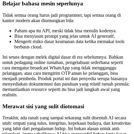
Belajar bahasa mesin seperlunya
Tidak semua orang harus jadi programmer, tapi semua orang di
kantor modern akan diuntungkan bila:
Paham apa itu API, meski tidak bisa menulis kodenya.
Bisa menyusun prompt yang jelas untuk AI generatif.
Mengerti risiko dasar keamanan data ketika memakai tools
berbasis cloud.
Ini setara dengan melek digital dasar di era sebelumnya. Bahkan
untuk pedagang online rumahan, pengetahuan sederhana seperti
cara mengatur broadcast WhatsApp yang tidak mengganggu
pelanggan, atau cara mengirim OTP aman ke pelanggan, bisa
menjadi pembeda. Produk portal ini dan penyedia serupa biasanya
menyediakan dokumentasi dan panduan yang relatif ramah pemula;
memanfaatkan resource seperti itu bisa jadi langkah awal yang
realistis.
Merawat sisi yang sulit diotomasi
Terakhir, ada ranah yang sampai sekarang sulit disentuh AI secara
utuh: empati yang tulus, integritas, kepekaan budaya, dan kreativitas
yang lahir dari pengalaman hidup. Ini bukan alasan untuk anti-
teknologi, justru sebaliknya: AI bisa mengambil beban kerja kasar