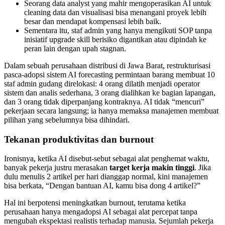
Seorang data analyst yang mahir mengoperasikan AI untuk
cleaning data dan visualisasi bisa menangani proyek lebih
besar dan mendapat kompensasi lebih baik.
Sementara itu, staf admin yang hanya mengikuti SOP tanpa
inisiatif upgrade skill berisiko digantikan atau dipindah ke
peran lain dengan upah stagnan.
Dalam sebuah perusahaan distribusi di Jawa Barat, restrukturisasi
pasca-adopsi sistem AI forecasting permintaan barang membuat 10
staf admin gudang direlokasi: 4 orang dilatih menjadi operator
sistem dan analis sederhana, 3 orang dialihkan ke bagian lapangan,
dan 3 orang tidak diperpanjang kontraknya. AI tidak “mencuri”
pekerjaan secara langsung; ia hanya memaksa manajemen membuat
pilihan yang sebelumnya bisa dihindari.
Tekanan produktivitas dan burnout
Ironisnya, ketika AI disebut-sebut sebagai alat penghemat waktu,
banyak pekerja justru merasakan
target kerja makin tinggi
. Jika
dulu menulis 2 artikel per hari dianggap normal, kini manajemen
bisa berkata, “Dengan bantuan AI, kamu bisa dong 4 artikel?”
Hal ini berpotensi meningkatkan burnout, terutama ketika
perusahaan hanya mengadopsi AI sebagai alat percepat tanpa
mengubah ekspektasi realistis terhadap manusia. Sejumlah pekerja