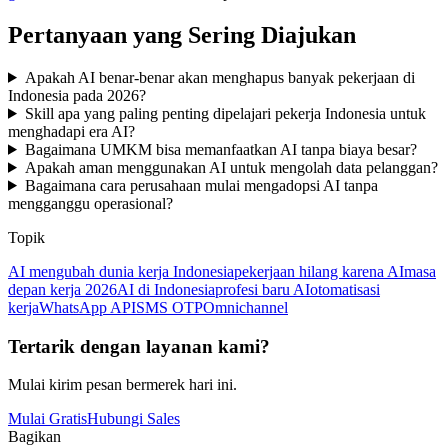
Pertanyaan yang Sering Diajukan
Apakah AI benar-benar akan menghapus banyak pekerjaan di
Indonesia pada 2026?
Skill apa yang paling penting dipelajari pekerja Indonesia untuk
menghadapi era AI?
Bagaimana UMKM bisa memanfaatkan AI tanpa biaya besar?
Apakah aman menggunakan AI untuk mengolah data pelanggan?
Bagaimana cara perusahaan mulai mengadopsi AI tanpa
mengganggu operasional?
Topik
AI mengubah dunia kerja Indonesia
pekerjaan hilang karena AI
masa
depan kerja 2026
AI di Indonesia
profesi baru AI
otomatisasi
kerja
WhatsApp API
SMS OTP
Omnichannel
Tertarik dengan layanan kami?
Mulai kirim pesan bermerek hari ini.
Mulai Gratis
Hubungi Sales
Bagikan