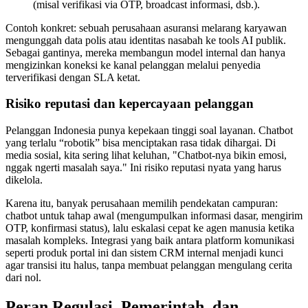
(misal verifikasi via OTP, broadcast informasi, dsb.).
Contoh konkret: sebuah perusahaan asuransi melarang karyawan
mengunggah data polis atau identitas nasabah ke tools AI publik.
Sebagai gantinya, mereka membangun model internal dan hanya
mengizinkan koneksi ke kanal pelanggan melalui penyedia
terverifikasi dengan SLA ketat.
Risiko reputasi dan kepercayaan pelanggan
Pelanggan Indonesia punya kepekaan tinggi soal layanan. Chatbot
yang terlalu “robotik” bisa menciptakan rasa tidak dihargai. Di
media sosial, kita sering lihat keluhan, "Chatbot-nya bikin emosi,
nggak ngerti masalah saya." Ini risiko reputasi nyata yang harus
dikelola.
Karena itu, banyak perusahaan memilih pendekatan campuran:
chatbot untuk tahap awal (mengumpulkan informasi dasar, mengirim
OTP, konfirmasi status), lalu eskalasi cepat ke agen manusia ketika
masalah kompleks. Integrasi yang baik antara platform komunikasi
seperti produk portal ini dan sistem CRM internal menjadi kunci
agar transisi itu halus, tanpa membuat pelanggan mengulang cerita
dari nol.
Peran Regulasi, Pemerintah, dan