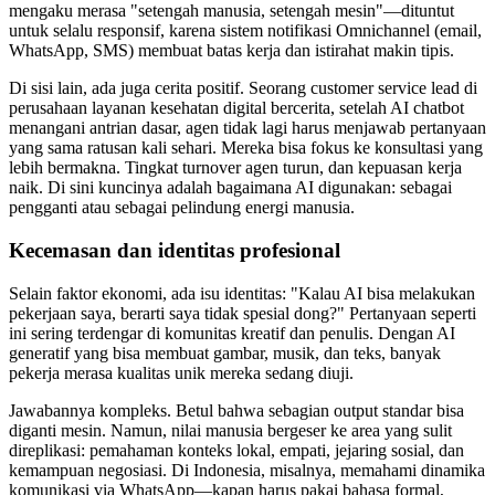
mengaku merasa "setengah manusia, setengah mesin"—dituntut
untuk selalu responsif, karena sistem notifikasi Omnichannel (email,
WhatsApp, SMS) membuat batas kerja dan istirahat makin tipis.
Di sisi lain, ada juga cerita positif. Seorang customer service lead di
perusahaan layanan kesehatan digital bercerita, setelah AI chatbot
menangani antrian dasar, agen tidak lagi harus menjawab pertanyaan
yang sama ratusan kali sehari. Mereka bisa fokus ke konsultasi yang
lebih bermakna. Tingkat turnover agen turun, dan kepuasan kerja
naik. Di sini kuncinya adalah bagaimana AI digunakan: sebagai
pengganti atau sebagai pelindung energi manusia.
Kecemasan dan identitas profesional
Selain faktor ekonomi, ada isu identitas: "Kalau AI bisa melakukan
pekerjaan saya, berarti saya tidak spesial dong?" Pertanyaan seperti
ini sering terdengar di komunitas kreatif dan penulis. Dengan AI
generatif yang bisa membuat gambar, musik, dan teks, banyak
pekerja merasa kualitas unik mereka sedang diuji.
Jawabannya kompleks. Betul bahwa sebagian output standar bisa
diganti mesin. Namun, nilai manusia bergeser ke area yang sulit
direplikasi: pemahaman konteks lokal, empati, jejaring sosial, dan
kemampuan negosiasi. Di Indonesia, misalnya, memahami dinamika
komunikasi via WhatsApp—kapan harus pakai bahasa formal,