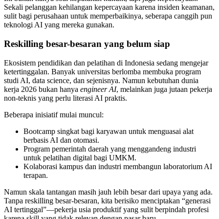
Sekali pelanggan kehilangan kepercayaan karena insiden keamanan,
sulit bagi perusahaan untuk memperbaikinya, seberapa canggih pun
teknologi AI yang mereka gunakan.
Reskilling besar-besaran yang belum siap
Ekosistem pendidikan dan pelatihan di Indonesia sedang mengejar
ketertinggalan. Banyak universitas berlomba membuka program
studi AI, data science, dan sejenisnya. Namun kebutuhan dunia
kerja 2026 bukan hanya
engineer AI
, melainkan juga jutaan pekerja
non-teknis yang perlu literasi AI praktis.
Beberapa inisiatif mulai muncul:
Bootcamp singkat bagi karyawan untuk menguasai alat
berbasis AI dan otomasi.
Program pemerintah daerah yang menggandeng industri
untuk pelatihan digital bagi UMKM.
Kolaborasi kampus dan industri membangun laboratorium AI
terapan.
Namun skala tantangan masih jauh lebih besar dari upaya yang ada.
Tanpa reskilling besar-besaran, kita berisiko menciptakan “generasi
AI tertinggal”—pekerja usia produktif yang sulit berpindah profesi
karena skill yang tidak relevan dengan pasar baru.