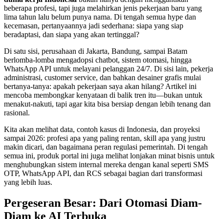
beberapa profesi, tapi juga melahirkan jenis pekerjaan baru yang
lima tahun lalu belum punya nama. Di tengah semua hype dan
kecemasan, pertanyaannya jadi sederhana: siapa yang siap
beradaptasi, dan siapa yang akan tertinggal?
Di satu sisi, perusahaan di Jakarta, Bandung, sampai Batam
berlomba-lomba mengadopsi chatbot, sistem otomasi, hingga
WhatsApp API untuk melayani pelanggan 24/7. Di sisi lain, pekerja
administrasi, customer service, dan bahkan desainer grafis mulai
bertanya-tanya: apakah pekerjaan saya akan hilang? Artikel ini
mencoba membongkar kenyataan di balik tren itu—bukan untuk
menakut-nakuti, tapi agar kita bisa bersiap dengan lebih tenang dan
rasional.
Kita akan melihat data, contoh kasus di Indonesia, dan proyeksi
sampai 2026: profesi apa yang paling rentan, skill apa yang justru
makin dicari, dan bagaimana peran regulasi pemerintah. Di tengah
semua ini, produk portal ini juga melihat lonjakan minat bisnis untuk
menghubungkan sistem internal mereka dengan kanal seperti SMS
OTP, WhatsApp API, dan RCS sebagai bagian dari transformasi
yang lebih luas.
Pergeseran Besar: Dari Otomasi Diam-
Diam ke AI Terbuka