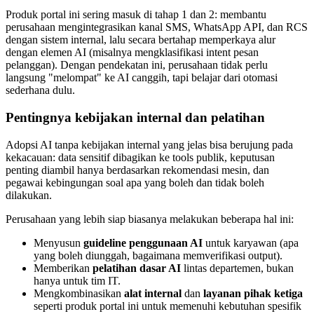
Produk portal ini sering masuk di tahap 1 dan 2: membantu
perusahaan mengintegrasikan kanal SMS, WhatsApp API, dan RCS
dengan sistem internal, lalu secara bertahap memperkaya alur
dengan elemen AI (misalnya mengklasifikasi intent pesan
pelanggan). Dengan pendekatan ini, perusahaan tidak perlu
langsung "melompat" ke AI canggih, tapi belajar dari otomasi
sederhana dulu.
Pentingnya kebijakan internal dan pelatihan
Adopsi AI tanpa kebijakan internal yang jelas bisa berujung pada
kekacauan: data sensitif dibagikan ke tools publik, keputusan
penting diambil hanya berdasarkan rekomendasi mesin, dan
pegawai kebingungan soal apa yang boleh dan tidak boleh
dilakukan.
Perusahaan yang lebih siap biasanya melakukan beberapa hal ini:
Menyusun
guideline penggunaan AI
untuk karyawan (apa
yang boleh diunggah, bagaimana memverifikasi output).
Memberikan
pelatihan dasar AI
lintas departemen, bukan
hanya untuk tim IT.
Mengkombinasikan
alat internal
dan
layanan pihak ketiga
seperti produk portal ini untuk memenuhi kebutuhan spesifik