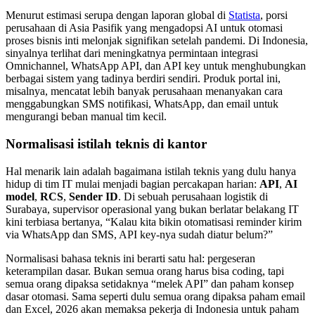
Menurut estimasi serupa dengan laporan global di
Statista
, porsi
perusahaan di Asia Pasifik yang mengadopsi AI untuk otomasi
proses bisnis inti melonjak signifikan setelah pandemi. Di Indonesia,
sinyalnya terlihat dari meningkatnya permintaan integrasi
Omnichannel, WhatsApp API, dan API key untuk menghubungkan
berbagai sistem yang tadinya berdiri sendiri. Produk portal ini,
misalnya, mencatat lebih banyak perusahaan menanyakan cara
menggabungkan SMS notifikasi, WhatsApp, dan email untuk
mengurangi beban manual tim kecil.
Normalisasi istilah teknis di kantor
Hal menarik lain adalah bagaimana istilah teknis yang dulu hanya
hidup di tim IT mulai menjadi bagian percakapan harian:
API
,
AI
model
,
RCS
,
Sender ID
. Di sebuah perusahaan logistik di
Surabaya, supervisor operasional yang bukan berlatar belakang IT
kini terbiasa bertanya, “Kalau kita bikin otomatisasi reminder kirim
via WhatsApp dan SMS, API key-nya sudah diatur belum?”
Normalisasi bahasa teknis ini berarti satu hal: pergeseran
keterampilan dasar. Bukan semua orang harus bisa coding, tapi
semua orang dipaksa setidaknya “melek API” dan paham konsep
dasar otomasi. Sama seperti dulu semua orang dipaksa paham email
dan Excel, 2026 akan memaksa pekerja di Indonesia untuk paham