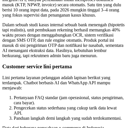
masuk (KTP, NPWP, invoice) secara otomatis. Satu tim yang dulu
berisi 10 orang input data, pada 2026 mungkin tinggal 3–4 orang
yang fokus supervisi dan penanganan kasus khusus.
Dalam sebuah studi kasus internal sebuah bank menengah (hipotetis
tapi realistis), unit pembukaan rekening berhasil memangkas 40%
waktu proses dengan menggabungkan OCR, sistem verifikasi
dengan SMS OTP, dan rule engine otomatis. Produk portal ini
masuk di sisi pengiriman OTP dan notifikasi ke nasabah, sementara
AI menangani ekstraksi data. Hasilnya, kebutuhan lembur
berkurang, tapi rekrutmen admin baru juga menurun.
Customer service lini pertama
Lini pertama layanan pelanggan adalah lapisan berikut yang
terdampak. Chatbot berbasis AI dan WhatsApp API mampu
menjawab:
Pertanyaan FAQ standar (jam operasional, status pengiriman,
cara bayar).
Pengecekan status sederhana yang cukup tarik data lewat
API.
Panduan langkah demi langkah yang sudah terdokumentasi.
Data dari beberapa perusahaan e-commerce di Indonesia