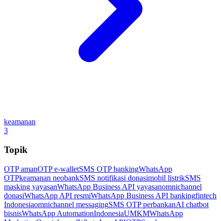
keamanan
3
Topik
OTP aman
OTP e-wallet
SMS OTP banking
WhatsApp
OTP
keamanan neobank
SMS notifikasi donasi
mobil listrik
SMS
masking yayasan
WhatsApp Business API yayasan
omnichannel
donasi
WhatsApp API resmi
WhatsApp Business API banking
fintech
Indonesia
omnichannel messaging
SMS OTP perbankan
AI chatbot
bisnis
WhatsApp Automation
Indonesia
UMKM
WhatsApp