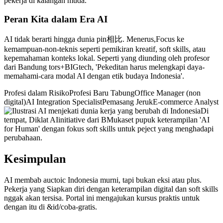
pekerja di kalangan muda.
Peran Kita dalam Era AI
AI tidak berarti hingga dunia pin相比. Menerus,Focus ke
kemampuan-non-teknis seperti pemikiran kreatif, soft skills, atau
kepemahaman konteks lokal. Seperti yang diunding oleh profesor
dari Bandung tors+BIGtech, 'Pekeditan harus melengkapi daya-
memahami-cara modal AI dengan etik budaya Indonesia'.
Profesi dalam RisikoProfesi Baru TabungOffice Manager (non
digital)AI Integration SpecialistPemasang JerukE-commerce Analyst
Di
tempat, Diklat AIinitiative dari BMukaset pupuk keterampilan 'AI
for Human' dengan fokus soft skills untuk peject yang menghadapi
perubahaan.
Kesimpulan
AI membab auctoic Indonesia murni, tapi bukan eksi atau plus.
Pekerja yang Siapkan diri dengan keterampilan digital dan soft skills
nggak akan tersisa. Portal ini mengajukan kursus praktis untuk
dengan itu di &id/coba-gratis.