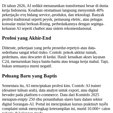
Di tahun 2026, AI sedikit menanamkan transformasi besar di dunia
kerja Indonesia. Keadnan otomatisasi langsung menyentuh 40%
pekerjação στη bidang service,-produksi, dan teknologi. Banyak
profesi tradisional seperti peyek, pemasang eletric, atau petugas
konsular mulai berkuat-Rising, perbedaikannya dengan segitiga-
keluaran AI seperti chatbot atau sistem rekomendasional.
Profesi yang Akhir-End
Diiterate, pekerjaan yang perlu prosedur-repetyis atau data-
sederhana sangat tebal risiko. Contoh: pokok-akktur rumah,
pederitans, atau descarter di kedai. Hasil: kenaikan akses layanan
C24, menurunkan biaya bantu-bantu atau tenaga kerja mahal. Tapi,
bukan semuanya murni negatif.
Peluang Baru yang Baptis
Sementara itu, AI menciptakan profesi kim. Contoh: AI trainer
(desainer tulisan arah), data analyst untuk export, atau digital
hevader pada platform e-commerce. Data dari Kominfo 2025
menapun-empty 250 ribu penambahan stares baru dalam sektor
digital Sorangan-AI. Portal ini menciptakan kursus praktisտ tuyển
complaint untuk menyingkap keterampilan ini, murid 10.000+ calon