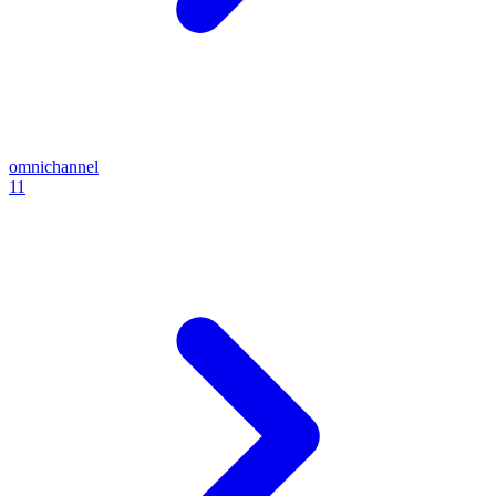
omnichannel
11