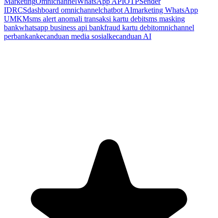
Marketing
Omnichannel
WhatsApp API
OTP
Sender
ID
RCS
dashboard omnichannel
chatbot AI
marketing WhatsApp
UMKM
sms alert anomali transaksi kartu debit
sms masking
bank
whatsapp business api bank
fraud kartu debit
omnichannel
perbankan
kecanduan media sosial
kecanduan AI