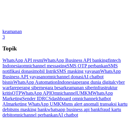
keamanan
3
Topik
WhatsApp API resmi
WhatsApp Business API banking
fintech
Indonesia
omnichannel messaging
SMS OTP perbankan
SMS
notifikasi donasi
mobil listrik
SMS masking yayasan
WhatsApp
Business API yayasan
omnichannel donasi
AI chatbot
bisnis
WhatsApp Automation
Indonesia
perang dunia digital
cyber
warfare
perang siber
negara besar
keamanan siber
infrastruktur
kritis
OTP
WhatsApp API
Omnichannel
UMKM
WhatsApp
Marketing
Sender ID
RCS
dashboard omnichannel
chatbot
AI
marketing WhatsApp UMKM
sms alert anomali transaksi kartu
debit
sms masking bank
whatsapp business api bank
fraud kartu
debit
omnichannel perbankan
AI chatbot