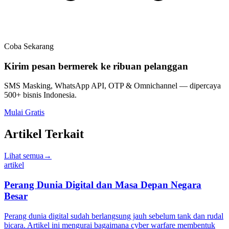
Coba Sekarang
Kirim pesan bermerek ke ribuan pelanggan
SMS Masking, WhatsApp API, OTP & Omnichannel — dipercaya
500+ bisnis Indonesia.
Mulai Gratis
Artikel Terkait
Lihat semua
→
artikel
Perang Dunia Digital dan Masa Depan Negara
Besar
Perang dunia digital sudah berlangsung jauh sebelum tank dan rudal
bicara. Artikel ini mengurai bagaimana cyber warfare membentuk