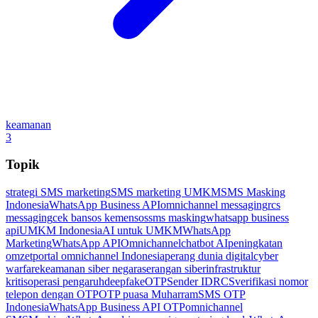
keamanan
3
Topik
strategi SMS marketing
SMS marketing UMKM
SMS Masking
Indonesia
WhatsApp Business API
omnichannel messaging
rcs
messaging
cek bansos kemensos
sms masking
whatsapp business
api
UMKM Indonesia
AI untuk UMKM
WhatsApp
Marketing
WhatsApp API
Omnichannel
chatbot AI
peningkatan
omzet
portal omnichannel Indonesia
perang dunia digital
cyber
warfare
keamanan siber negara
serangan siber
infrastruktur
kritis
operasi pengaruh
deepfake
OTP
Sender ID
RCS
verifikasi nomor
telepon dengan OTP
OTP puasa Muharram
SMS OTP
Indonesia
WhatsApp Business API OTP
omnichannel