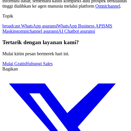
informasi dasar, sementara kasus kompleks atau prospek berkualitas 
tinggi dialihkan ke agen manusia melalui platform 
Omnichannel
.
Topik
broadcast WhatsApp asuransi
WhatsApp Business API
SMS
Masking
omnichannel asuransi
AI Chatbot asuransi
Tertarik dengan layanan kami?
Mulai kirim pesan bermerek hari ini.
Mulai Gratis
Hubungi Sales
Bagikan