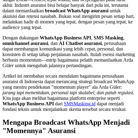
akhir. Industri asuransi bisa belajar banyak dari pola ini, terutama 
dalam memanfaatkan 
broadcast WhatsApp asuransi
 untuk 
akuisisi dan retensi nasabah. Bukan soal mengirim pesan setiap hari, 
melainkan hadir di momen yang tepat, dengan pesan yang tepat, ke 
audience yang tepat.
Dengan dukungan 
WhatsApp Business API
, 
SMS Masking
, 
omnichannel asuransi
, dan 
AI Chatbot asuransi
, perusahaan 
dapat membangun komunikasi yang lebih cepat, personal, dan 
konsisten di setiap tahap perjalanan nasabah. Itulah esensi marketing 
berbasis momentum—mirip bagaimana pelatih memanfaatkan Arda 
Güler untuk mengubah jalannya pertandingan.
Artikel ini membahas secara mendalam bagaimana perusahaan 
asuransi di Indonesia dapat merancang strategi broadcast WhatsApp 
yang meniru pendekatan "momentum player" ala Arda Güler: 
jarang tapi menentukan, personal tapi skalabel, dan patuh regulasi
. 
Kita juga akan melihat bagaimana platform enterprise seperti 
WhatsApp Business API
 dari 
SMSMasking.id
 dapat menjadi 
fondasi teknis untuk menjalankan skema tersebut secara terukur.
Mengapa Broadcast WhatsApp Menjadi 
"Momennya" Asuransi