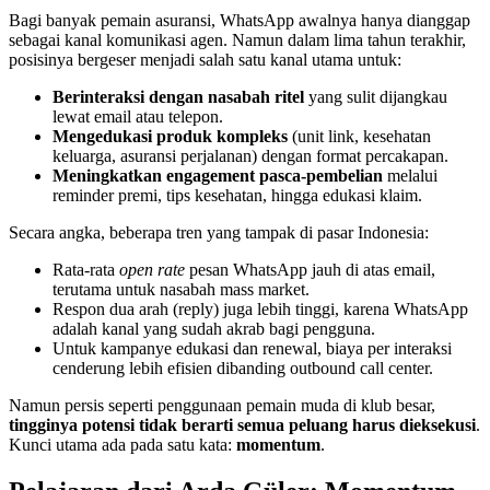
Bagi banyak pemain asuransi, WhatsApp awalnya hanya dianggap 
sebagai kanal komunikasi agen. Namun dalam lima tahun terakhir, 
posisinya bergeser menjadi salah satu kanal utama untuk:
Berinteraksi dengan nasabah ritel
 yang sulit dijangkau 
lewat email atau telepon.
Mengedukasi produk kompleks
 (unit link, kesehatan 
keluarga, asuransi perjalanan) dengan format percakapan.
Meningkatkan engagement pasca-pembelian
 melalui 
reminder premi, tips kesehatan, hingga edukasi klaim.
Secara angka, beberapa tren yang tampak di pasar Indonesia:
Rata-rata 
open rate
 pesan WhatsApp jauh di atas email, 
terutama untuk nasabah mass market.
Respon dua arah (reply) juga lebih tinggi, karena WhatsApp 
adalah kanal yang sudah akrab bagi pengguna.
Untuk kampanye edukasi dan renewal, biaya per interaksi 
cenderung lebih efisien dibanding outbound call center.
Namun persis seperti penggunaan pemain muda di klub besar, 
tingginya potensi tidak berarti semua peluang harus dieksekusi
. 
Kunci utama ada pada satu kata: 
momentum
.