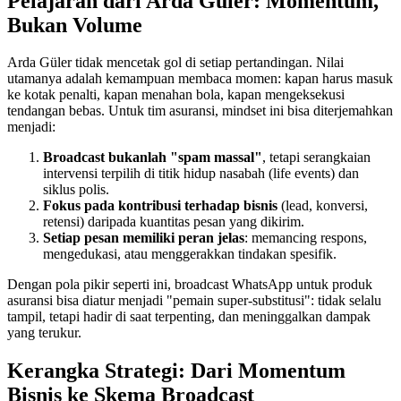
Pelajaran dari Arda Güler: Momentum, 
Bukan Volume
Arda Güler tidak mencetak gol di setiap pertandingan. Nilai 
utamanya adalah kemampuan membaca momen: kapan harus masuk 
ke kotak penalti, kapan menahan bola, kapan mengeksekusi 
tendangan bebas. Untuk tim asuransi, mindset ini bisa diterjemahkan 
menjadi:
Broadcast bukanlah "spam massal"
, tetapi serangkaian 
intervensi terpilih di titik hidup nasabah (life events) dan 
siklus polis.
Fokus pada kontribusi terhadap bisnis
 (lead, konversi, 
retensi) daripada kuantitas pesan yang dikirim.
Setiap pesan memiliki peran jelas
: memancing respons, 
mengedukasi, atau menggerakkan tindakan spesifik.
Dengan pola pikir seperti ini, broadcast WhatsApp untuk produk 
asuransi bisa diatur menjadi "pemain super-substitusi": tidak selalu 
tampil, tetapi hadir di saat terpenting, dan meninggalkan dampak 
yang terukur.
Kerangka Strategi: Dari Momentum 
Bisnis ke Skema Broadcast