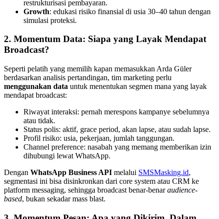
restrukturisasi pembayaran.
Growth
: edukasi risiko finansial di usia 30–40 tahun dengan 
simulasi proteksi.
2. Momentum Data: Siapa yang Layak Mendapat 
Broadcast?
Seperti pelatih yang memilih kapan memasukkan Arda Güler 
berdasarkan analisis pertandingan, tim marketing perlu 
menggunakan data
 untuk menentukan segmen mana yang layak 
mendapat broadcast:
Riwayat interaksi: pernah merespons kampanye sebelumnya 
atau tidak.
Status polis: aktif, grace period, akan lapse, atau sudah lapse.
Profil risiko: usia, pekerjaan, jumlah tanggungan.
Channel preference: nasabah yang memang memberikan izin 
dihubungi lewat WhatsApp.
Dengan 
WhatsApp Business API
 melalui 
SMSMasking.id
, 
segmentasi ini bisa disinkronkan dari core system atau CRM ke 
platform messaging, sehingga broadcast benar-benar 
audience-
based
, bukan sekadar mass blast.
3. Momentum Pesan: Apa yang Dikirim, Dalam 