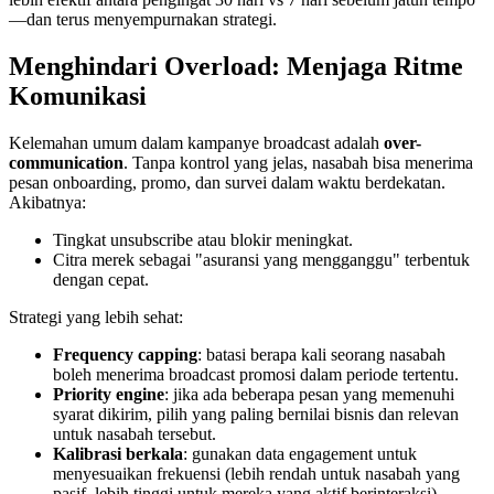
—dan terus menyempurnakan strategi.
Menghindari Overload: Menjaga Ritme 
Komunikasi
Kelemahan umum dalam kampanye broadcast adalah 
over-
communication
. Tanpa kontrol yang jelas, nasabah bisa menerima 
pesan onboarding, promo, dan survei dalam waktu berdekatan. 
Akibatnya:
Tingkat unsubscribe atau blokir meningkat.
Citra merek sebagai "asuransi yang mengganggu" terbentuk 
dengan cepat.
Strategi yang lebih sehat:
Frequency capping
: batasi berapa kali seorang nasabah 
boleh menerima broadcast promosi dalam periode tertentu.
Priority engine
: jika ada beberapa pesan yang memenuhi 
syarat dikirim, pilih yang paling bernilai bisnis dan relevan 
untuk nasabah tersebut.
Kalibrasi berkala
: gunakan data engagement untuk 
menyesuaikan frekuensi (lebih rendah untuk nasabah yang 
pasif, lebih tinggi untuk mereka yang aktif berinteraksi).