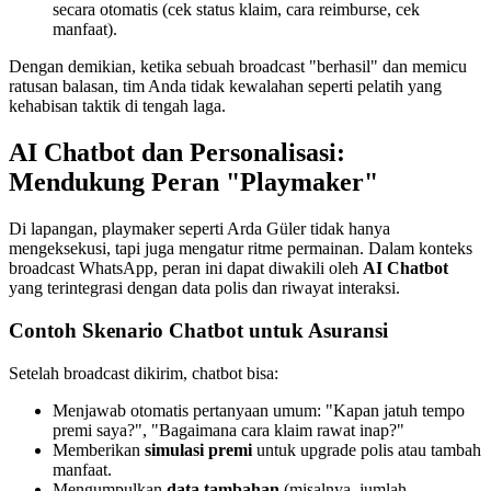
secara otomatis (cek status klaim, cara reimburse, cek 
manfaat).
Dengan demikian, ketika sebuah broadcast "berhasil" dan memicu 
ratusan balasan, tim Anda tidak kewalahan seperti pelatih yang 
kehabisan taktik di tengah laga.
AI Chatbot dan Personalisasi: 
Mendukung Peran "Playmaker"
Di lapangan, playmaker seperti Arda Güler tidak hanya 
mengeksekusi, tapi juga mengatur ritme permainan. Dalam konteks 
broadcast WhatsApp, peran ini dapat diwakili oleh 
AI Chatbot
yang terintegrasi dengan data polis dan riwayat interaksi.
Contoh Skenario Chatbot untuk Asuransi
Setelah broadcast dikirim, chatbot bisa:
Menjawab otomatis pertanyaan umum: "Kapan jatuh tempo 
premi saya?", "Bagaimana cara klaim rawat inap?"
Memberikan 
simulasi premi
 untuk upgrade polis atau tambah 
manfaat.
Mengumpulkan 
data tambahan
 (misalnya, jumlah 