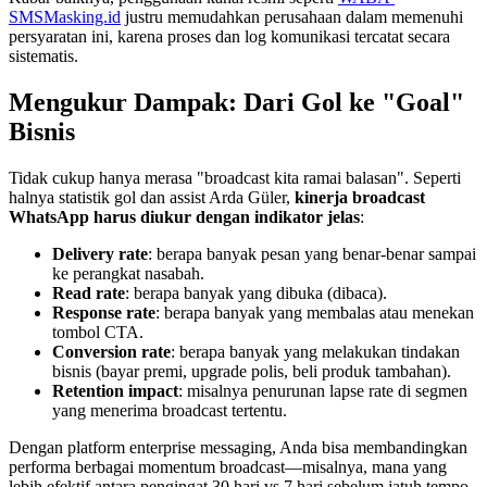
SMSMasking.id
 justru memudahkan perusahaan dalam memenuhi 
persyaratan ini, karena proses dan log komunikasi tercatat secara 
sistematis.
Mengukur Dampak: Dari Gol ke "Goal" 
Bisnis
Tidak cukup hanya merasa "broadcast kita ramai balasan". Seperti 
halnya statistik gol dan assist Arda Güler, 
kinerja broadcast 
WhatsApp harus diukur dengan indikator jelas
:
Delivery rate
: berapa banyak pesan yang benar-benar sampai 
ke perangkat nasabah.
Read rate
: berapa banyak yang dibuka (dibaca).
Response rate
: berapa banyak yang membalas atau menekan 
tombol CTA.
Conversion rate
: berapa banyak yang melakukan tindakan 
bisnis (bayar premi, upgrade polis, beli produk tambahan).
Retention impact
: misalnya penurunan lapse rate di segmen 
yang menerima broadcast tertentu.
Dengan platform enterprise messaging, Anda bisa membandingkan 
performa berbagai momentum broadcast—misalnya, mana yang 
lebih efektif antara pengingat 30 hari vs 7 hari sebelum jatuh tempo