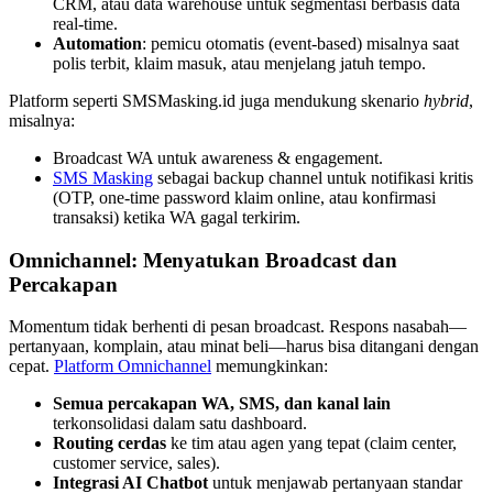
CRM, atau data warehouse untuk segmentasi berbasis data 
real-time.
Automation
: pemicu otomatis (event-based) misalnya saat 
polis terbit, klaim masuk, atau menjelang jatuh tempo.
Platform seperti SMSMasking.id juga mendukung skenario 
hybrid
, 
misalnya:
Broadcast WA untuk awareness & engagement.
SMS Masking
 sebagai backup channel untuk notifikasi kritis 
(OTP, one-time password klaim online, atau konfirmasi 
transaksi) ketika WA gagal terkirim.
Omnichannel: Menyatukan Broadcast dan 
Percakapan
Momentum tidak berhenti di pesan broadcast. Respons nasabah—
pertanyaan, komplain, atau minat beli—harus bisa ditangani dengan 
cepat. 
Platform Omnichannel
 memungkinkan:
Semua percakapan WA, SMS, dan kanal lain
terkonsolidasi dalam satu dashboard.
Routing cerdas
 ke tim atau agen yang tepat (claim center, 
customer service, sales).
Integrasi AI Chatbot
 untuk menjawab pertanyaan standar 