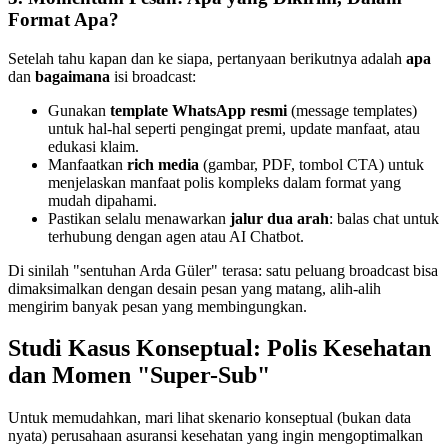
Format Apa?
Setelah tahu kapan dan ke siapa, pertanyaan berikutnya adalah 
apa
dan 
bagaimana
 isi broadcast:
Gunakan 
template WhatsApp resmi
 (message templates) 
untuk hal-hal seperti pengingat premi, update manfaat, atau 
edukasi klaim.
Manfaatkan 
rich media
 (gambar, PDF, tombol CTA) untuk 
menjelaskan manfaat polis kompleks dalam format yang 
mudah dipahami.
Pastikan selalu menawarkan 
jalur dua arah
: balas chat untuk 
terhubung dengan agen atau AI Chatbot.
Di sinilah "sentuhan Arda Güler" terasa: satu peluang broadcast bisa 
dimaksimalkan dengan desain pesan yang matang, alih-alih 
mengirim banyak pesan yang membingungkan.
Studi Kasus Konseptual: Polis Kesehatan 
dan Momen "Super-Sub"
Untuk memudahkan, mari lihat skenario konseptual (bukan data 
nyata) perusahaan asuransi kesehatan yang ingin mengoptimalkan 