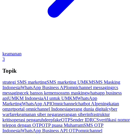
keamanan
3
Topik
strategi SMS marketing
SMS marketing UMKM
SMS Masking
Indonesia
WhatsApp Business API
omnichannel messaging
rcs
messaging
cek bansos kemensos
sms masking
whatsapp business
api
UMKM Indonesia
AI untuk UMKM
WhatsApp
Marketing
WhatsApp API
Omnichannel
chatbot AI
peningkatan
omzet
portal omnichannel Indonesia
perang dunia digital
cyber
warfare
keamanan siber negara
serangan siber
infrastruktur
kritis
operasi pengaruh
deepfake
OTP
Sender ID
RCS
verifikasi nomor
telepon dengan OTP
OTP puasa Muharram
SMS OTP
Indonesia
WhatsApp Business API OTP
omnichannel