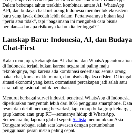
Dalam beberapa tahun terakhir, kombinasi antara AI, WhatsApp
API, dan budaya chat-first orang Indonesia membentuk ekosistem
baru yang layak dibedah lebih dalam. Pertanyaannya bukan lagi
“perlu atau tidak”, tapi “bagaimana ini mengubah cara bisnis
berjalan—dan apa risikonya kalau kita tertinggal?”.
Lanskap Baru: Indonesia, AI, dan Budaya
Chat-First
Kalau mau jujur, kebangkitan AI chatbot dan WhatsApp automation
di Indonesia terjadi bukan karena negara ini paling maju
teknologinya, tapi karena ada kombinasi sederhana: semua orang
pakai chat, kuota makin murah, dan bisnis dipaksa efisien. Di tengah
situasi ekonomi yang ketat, otomatisasi percakapan jadi salah satu
cara paling rasional untuk bertahan.
Menurut berbagai survei industri, penetrasi WhatsApp di Indonesia
diperkirakan menyentuh lebih dari 80% pengguna smartphone. Data
resmi dan detail memang bervariasi, tapi cukup buka grup keluarga,
grup kantor, atau grup RT—semuanya hidup di WhatsApp.
Sementara itu, laporan global seperti
Statista
menunjukkan Asia
Tenggara sebagai salah satu kawasan dengan pertumbuhan
penggunaan pesan instan paling cepat.