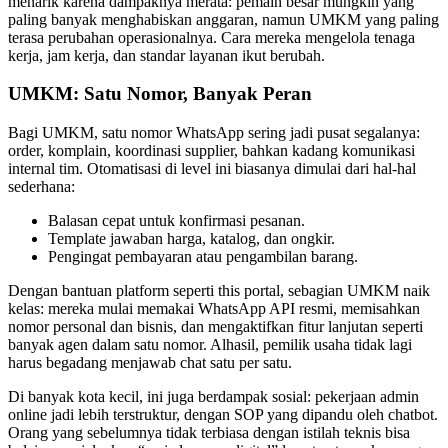
menarik karena dampaknya merata: pemain besar mungkin yang
paling banyak menghabiskan anggaran, namun UMKM yang paling
terasa perubahan operasionalnya. Cara mereka mengelola tenaga
kerja, jam kerja, dan standar layanan ikut berubah.
UMKM: Satu Nomor, Banyak Peran
Bagi UMKM, satu nomor WhatsApp sering jadi pusat segalanya:
order, komplain, koordinasi supplier, bahkan kadang komunikasi
internal tim. Otomatisasi di level ini biasanya dimulai dari hal-hal
sederhana:
Balasan cepat untuk konfirmasi pesanan.
Template jawaban harga, katalog, dan ongkir.
Pengingat pembayaran atau pengambilan barang.
Dengan bantuan platform seperti this portal, sebagian UMKM naik
kelas: mereka mulai memakai WhatsApp API resmi, memisahkan
nomor personal dan bisnis, dan mengaktifkan fitur lanjutan seperti
banyak agen dalam satu nomor. Alhasil, pemilik usaha tidak lagi
harus begadang menjawab chat satu per satu.
Di banyak kota kecil, ini juga berdampak sosial: pekerjaan admin
online jadi lebih terstruktur, dengan SOP yang dipandu oleh chatbot.
Orang yang sebelumnya tidak terbiasa dengan istilah teknis bisa