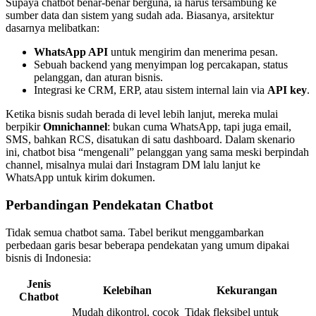
Supaya chatbot benar-benar berguna, ia harus tersambung ke
sumber data dan sistem yang sudah ada. Biasanya, arsitektur
dasarnya melibatkan:
WhatsApp API
untuk mengirim dan menerima pesan.
Sebuah backend yang menyimpan log percakapan, status
pelanggan, dan aturan bisnis.
Integrasi ke CRM, ERP, atau sistem internal lain via
API key
.
Ketika bisnis sudah berada di level lebih lanjut, mereka mulai
berpikir
Omnichannel
: bukan cuma WhatsApp, tapi juga email,
SMS, bahkan RCS, disatukan di satu dashboard. Dalam skenario
ini, chatbot bisa “mengenali” pelanggan yang sama meski berpindah
channel, misalnya mulai dari Instagram DM lalu lanjut ke
WhatsApp untuk kirim dokumen.
Perbandingan Pendekatan Chatbot
Tidak semua chatbot sama. Tabel berikut menggambarkan
perbedaan garis besar beberapa pendekatan yang umum dipakai
bisnis di Indonesia:
Jenis
Kelebihan
Kekurangan
Chatbot
Mudah dikontrol, cocok
Tidak fleksibel untuk