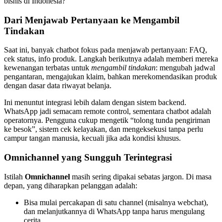
bisnis di Indonesia?
Dari Menjawab Pertanyaan ke Mengambil
Tindakan
Saat ini, banyak chatbot fokus pada menjawab pertanyaan: FAQ,
cek status, info produk. Langkah berikutnya adalah memberi mereka
kewenangan terbatas untuk
mengambil tindakan
: mengubah jadwal
pengantaran, mengajukan klaim, bahkan merekomendasikan produk
dengan dasar data riwayat belanja.
Ini menuntut integrasi lebih dalam dengan sistem backend.
WhatsApp jadi semacam remote control, sementara chatbot adalah
operatornya. Pengguna cukup mengetik “tolong tunda pengiriman
ke besok”, sistem cek kelayakan, dan mengeksekusi tanpa perlu
campur tangan manusia, kecuali jika ada kondisi khusus.
Omnichannel yang Sungguh Terintegrasi
Istilah
Omnichannel
masih sering dipakai sebatas jargon. Di masa
depan, yang diharapkan pelanggan adalah:
Bisa mulai percakapan di satu channel (misalnya webchat),
dan melanjutkannya di WhatsApp tanpa harus mengulang
cerita.