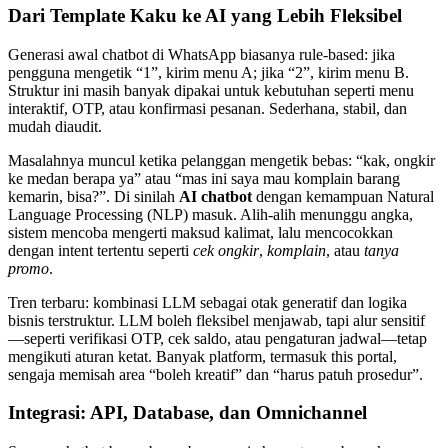
Dari Template Kaku ke AI yang Lebih Fleksibel
Generasi awal chatbot di WhatsApp biasanya rule-based: jika
pengguna mengetik “1”, kirim menu A; jika “2”, kirim menu B.
Struktur ini masih banyak dipakai untuk kebutuhan seperti menu
interaktif, OTP, atau konfirmasi pesanan. Sederhana, stabil, dan
mudah diaudit.
Masalahnya muncul ketika pelanggan mengetik bebas: “kak, ongkir
ke medan berapa ya” atau “mas ini saya mau komplain barang
kemarin, bisa?”. Di sinilah
AI chatbot
dengan kemampuan Natural
Language Processing (NLP) masuk. Alih-alih menunggu angka,
sistem mencoba mengerti maksud kalimat, lalu mencocokkan
dengan intent tertentu seperti
cek ongkir
,
komplain
, atau
tanya
promo
.
Tren terbaru: kombinasi LLM sebagai otak generatif dan logika
bisnis terstruktur. LLM boleh fleksibel menjawab, tapi alur sensitif
—seperti verifikasi OTP, cek saldo, atau pengaturan jadwal—tetap
mengikuti aturan ketat. Banyak platform, termasuk this portal,
sengaja memisah area “boleh kreatif” dan “harus patuh prosedur”.
Integrasi: API, Database, dan Omnichannel