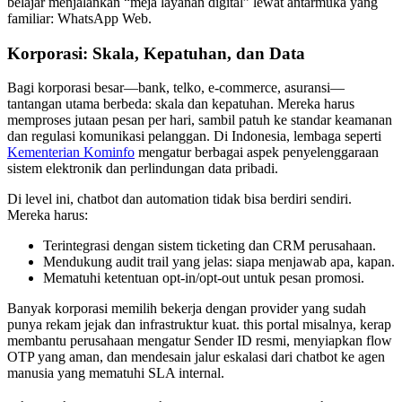
belajar menjalankan “meja layanan digital” lewat antarmuka yang
familiar: WhatsApp Web.
Korporasi: Skala, Kepatuhan, dan Data
Bagi korporasi besar—bank, telko, e-commerce, asuransi—
tantangan utama berbeda: skala dan kepatuhan. Mereka harus
memproses jutaan pesan per hari, sambil patuh ke standar keamanan
dan regulasi komunikasi pelanggan. Di Indonesia, lembaga seperti
Kementerian Kominfo
mengatur berbagai aspek penyelenggaraan
sistem elektronik dan perlindungan data pribadi.
Di level ini, chatbot dan automation tidak bisa berdiri sendiri.
Mereka harus:
Terintegrasi dengan sistem ticketing dan CRM perusahaan.
Mendukung audit trail yang jelas: siapa menjawab apa, kapan.
Mematuhi ketentuan opt-in/opt-out untuk pesan promosi.
Banyak korporasi memilih bekerja dengan provider yang sudah
punya rekam jejak dan infrastruktur kuat. this portal misalnya, kerap
membantu perusahaan mengatur Sender ID resmi, menyiapkan flow
OTP yang aman, dan mendesain jalur eskalasi dari chatbot ke agen
manusia yang mematuhi SLA internal.