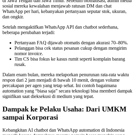
di Jawa Tengah dan Jawa Timur. Sebelum otomatisasi, admin media
sosial mereka kewalahan menjawab ratusan DM dan chat
WhatsApp per hari, kebanyakan pertanyaan seputar stok, ukuran,
dan ongkir.
Setelah mengaktifkan WhatsApp API dan chatbot sederhana,
beberapa perubahan terjadi:
Pertanyaan FAQ dijawab otomatis dengan akurasi 70–80%.
Pelanggan bisa cek status pesanan cukup dengan mengirim
nomor invoice.
Tim CS bisa fokus ke kasus rumit seperti komplain barang
rusak.
Dalam enam bulan, mereka melaporkan penurunan rata-rata waktu
respon dari 2 jam menjadi di bawah 10 menit, dengan volume
percakapan per agen yang tetap sehat. Ini contoh bagaimana
automation yang “biasa saja” secara teknologi bisa memberi dampak
signifikan saat dieksekusi di medium yang tepat.
Dampak ke Pelaku Usaha: Dari UMKM
sampai Korporasi
Kebangkitan AI chatbot dan WhatsApp automation di Indonesia