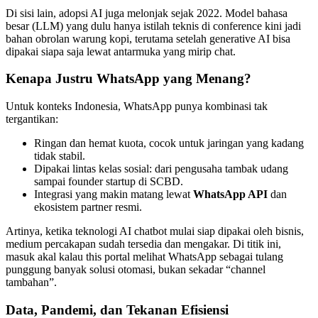
Di sisi lain, adopsi AI juga melonjak sejak 2022. Model bahasa
besar (LLM) yang dulu hanya istilah teknis di conference kini jadi
bahan obrolan warung kopi, terutama setelah generative AI bisa
dipakai siapa saja lewat antarmuka yang mirip chat.
Kenapa Justru WhatsApp yang Menang?
Untuk konteks Indonesia, WhatsApp punya kombinasi tak
tergantikan:
Ringan dan hemat kuota, cocok untuk jaringan yang kadang
tidak stabil.
Dipakai lintas kelas sosial: dari pengusaha tambak udang
sampai founder startup di SCBD.
Integrasi yang makin matang lewat
WhatsApp API
dan
ekosistem partner resmi.
Artinya, ketika teknologi AI chatbot mulai siap dipakai oleh bisnis,
medium percakapan sudah tersedia dan mengakar. Di titik ini,
masuk akal kalau this portal melihat WhatsApp sebagai tulang
punggung banyak solusi otomasi, bukan sekadar “channel
tambahan”.
Data, Pandemi, dan Tekanan Efisiensi