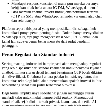
Mendapat respons konsisten di mana pun mereka bertanya—
kebijakan tidak beda antara IG DM, WhatsApp, dan email.
Bisa memilih channel favorit untuk jenis notifikasi tertentu
(OTP via SMS atau WhatsApp, reminder via email atau chat,
dan seterusnya).
Platform seperti this portal yang memposisikan diri sebagai hub
komunikasi punya peran penting di sini. Bukan hanya menyediakan
WhatsApp API, tapi juga mengorkestrasi SMS, RCS, email, dan
kanal lain supaya benar-benar menyatu dari sudut pandang
pelanggan.
Peran Regulasi dan Standar Industri
Seiring matang, industri ini hampir pasti akan menghadapi regulasi
yang lebih spesifik: dari standar keamanan untuk penyedia layanan
chatbot, hingga aturan detail tentang bagaimana OTP boleh dikirim
dan diverifikasi. Kolaborasi antara pelaku industri, regulator, dan
komunitas teknologi lokal akan menentukan apakah inovasi ini bisa
berkembang sehat atau justru terhambat birokrasi.
Bagi bisnis, implikasinya sederhana: jangan menunggu aturan
menjadi kaku untuk mulai memperbaiki praktik. Mengadopsi
standar baik sejak dini—terkait privasi, keamanan, dan etika AI—
akan membuat transisi ke era regulasi ketat jauh lebih mulus.