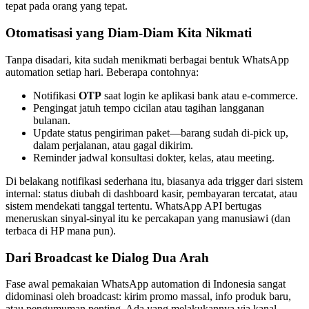
tepat pada orang yang tepat.
Otomatisasi yang Diam-Diam Kita Nikmati
Tanpa disadari, kita sudah menikmati berbagai bentuk WhatsApp
automation setiap hari. Beberapa contohnya:
Notifikasi
OTP
saat login ke aplikasi bank atau e-commerce.
Pengingat jatuh tempo cicilan atau tagihan langganan
bulanan.
Update status pengiriman paket—barang sudah di-pick up,
dalam perjalanan, atau gagal dikirim.
Reminder jadwal konsultasi dokter, kelas, atau meeting.
Di belakang notifikasi sederhana itu, biasanya ada trigger dari sistem
internal: status diubah di dashboard kasir, pembayaran tercatat, atau
sistem mendekati tanggal tertentu. WhatsApp API bertugas
meneruskan sinyal-sinyal itu ke percakapan yang manusiawi (dan
terbaca di HP mana pun).
Dari Broadcast ke Dialog Dua Arah
Fase awal pemakaian WhatsApp automation di Indonesia sangat
didominasi oleh broadcast: kirim promo massal, info produk baru,
atau pengumuman penting. Ada yang melakukannya via kanal