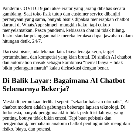
Pandemi COVID-19 jadi akselerator yang jarang dibahas secara
gamblang. Saat toko fisik tutup dan customer service dibanjiri
pertanyaan yang sama, banyak bisnis dipaksa menerapkan chatbot
darurat di WhatsApp: simpel, mungkin kaku, tapi cukup
menyelamatkan. Pasca-pandemi, kebiasaan chat ini tidak hilang.
Justru standar pelanggan naik: mereka terbiasa dapat jawaban dalam
hitungan detik, 24/7.
Dari sisi bisnis, ada tekanan lain: biaya tenaga kerja, target
pertumbuhan, dan kompetisi yang kian brutal. Di sinilah AI chatbot
dan automation masuk sebagai kombinasi “hemat biaya + tidak
bikin pelanggan marah” kalau dieksekusi dengan benar.
Di Balik Layar: Bagaimana AI Chatbot
Sebenarnya Bekerja?
Meski di permukaan terlihat seperti “sekadar balasan otomatis”, AI
chatbot modern adalah gabungan beberapa lapisan teknologi. Di
Indonesia, banyak pengguna akhir tidak peduli istilahnya; yang
penting, botnya tidak bikin emosi. Tapi buat pebisnis dan
pengembang, memahami anatomi chatbot penting untuk mengukur
risiko, biaya, dan potensi.