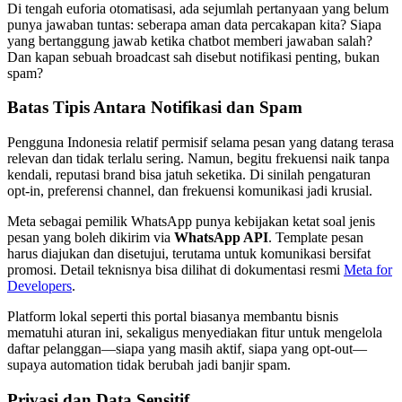
Di tengah euforia otomatisasi, ada sejumlah pertanyaan yang belum
punya jawaban tuntas: seberapa aman data percakapan kita? Siapa
yang bertanggung jawab ketika chatbot memberi jawaban salah?
Dan kapan sebuah broadcast sah disebut notifikasi penting, bukan
spam?
Batas Tipis Antara Notifikasi dan Spam
Pengguna Indonesia relatif permisif selama pesan yang datang terasa
relevan dan tidak terlalu sering. Namun, begitu frekuensi naik tanpa
kendali, reputasi brand bisa jatuh seketika. Di sinilah pengaturan
opt-in, preferensi channel, dan frekuensi komunikasi jadi krusial.
Meta sebagai pemilik WhatsApp punya kebijakan ketat soal jenis
pesan yang boleh dikirim via
WhatsApp API
. Template pesan
harus diajukan dan disetujui, terutama untuk komunikasi bersifat
promosi. Detail teknisnya bisa dilihat di dokumentasi resmi
Meta for
Developers
.
Platform lokal seperti this portal biasanya membantu bisnis
mematuhi aturan ini, sekaligus menyediakan fitur untuk mengelola
daftar pelanggan—siapa yang masih aktif, siapa yang opt-out—
supaya automation tidak berubah jadi banjir spam.
Privasi dan Data Sensitif