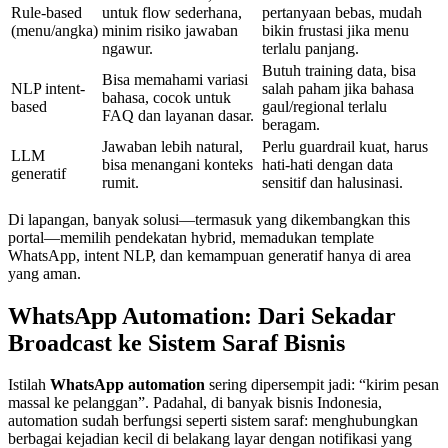
Rule-based
untuk flow sederhana,
pertanyaan bebas, mudah
(menu/angka)
minim risiko jawaban
bikin frustasi jika menu
ngawur.
terlalu panjang.
Butuh training data, bisa
Bisa memahami variasi
NLP intent-
salah paham jika bahasa
bahasa, cocok untuk
based
gaul/regional terlalu
FAQ dan layanan dasar.
beragam.
Jawaban lebih natural,
Perlu guardrail kuat, harus
LLM
bisa menangani konteks
hati-hati dengan data
generatif
rumit.
sensitif dan halusinasi.
Di lapangan, banyak solusi—termasuk yang dikembangkan this
portal—memilih pendekatan hybrid, memadukan template
WhatsApp, intent NLP, dan kemampuan generatif hanya di area
yang aman.
WhatsApp Automation: Dari Sekadar
Broadcast ke Sistem Saraf Bisnis
Istilah
WhatsApp automation
sering dipersempit jadi: “kirim pesan
massal ke pelanggan”. Padahal, di banyak bisnis Indonesia,
automation sudah berfungsi seperti sistem saraf: menghubungkan
berbagai kejadian kecil di belakang layar dengan notifikasi yang