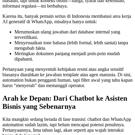
masalah, tapi untuk konteks bisnis—harga, syarat dan ketentuan,
informasi regulasi—ini berbahaya.
Karena itu, banyak pemain serius di Indonesia membatasi area kerja
AI generatif di WhatsApp, misalnya hanya untuk:
Merumuskan ulang jawaban dari database internal yang
terverifikasi.
Menyesuaikan tone bahasa (lebih formal, lebih santai) tanpa
mengubah fakta.
Meringkas dokumen panjang menjadi poin-poin mudah
dipahami.
Pertanyaan yang menyentuh kebijakan resmi atau angka sensitif
biasanya diarahkan ke jawaban template atau agen manusia. Di sini,
automation bukan pengganti human, tapi filter awal yang tahu kapan
harus “menyerah” dan memanggil operator.
Arah ke Depan: Dari Chatbot ke Asisten
Bisnis yang Sebenarnya
Kita mungkin sedang berada di fase transisi: chatbot dan WhatsApp
automation sudah lazim, tapi belum mencapai potensi penuhnya.
Pertanyaannya, lima tahun lagi, akan seperti apa wajah interaksi