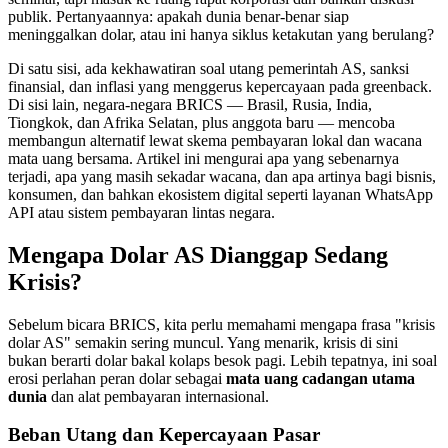
publik. Pertanyaannya: apakah dunia benar-benar siap
meninggalkan dolar, atau ini hanya siklus ketakutan yang berulang?
Di satu sisi, ada kekhawatiran soal utang pemerintah AS, sanksi
finansial, dan inflasi yang menggerus kepercayaan pada greenback.
Di sisi lain, negara-negara BRICS — Brasil, Rusia, India,
Tiongkok, dan Afrika Selatan, plus anggota baru — mencoba
membangun alternatif lewat skema pembayaran lokal dan wacana
mata uang bersama. Artikel ini mengurai apa yang sebenarnya
terjadi, apa yang masih sekadar wacana, dan apa artinya bagi bisnis,
konsumen, dan bahkan ekosistem digital seperti layanan WhatsApp
API atau sistem pembayaran lintas negara.
Mengapa Dolar AS Dianggap Sedang
Krisis?
Sebelum bicara BRICS, kita perlu memahami mengapa frasa "krisis
dolar AS" semakin sering muncul. Yang menarik, krisis di sini
bukan berarti dolar bakal kolaps besok pagi. Lebih tepatnya, ini soal
erosi perlahan peran dolar sebagai
mata uang cadangan utama
dunia
dan alat pembayaran internasional.
Beban Utang dan Kepercayaan Pasar