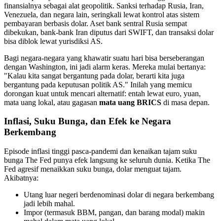
finansialnya sebagai alat geopolitik. Sanksi terhadap Rusia, Iran,
Venezuela, dan negara lain, seringkali lewat kontrol atas sistem
pembayaran berbasis dolar. Aset bank sentral Rusia sempat
dibekukan, bank-bank Iran diputus dari SWIFT, dan transaksi dolar
bisa diblok lewat yurisdiksi AS.
Bagi negara-negara yang khawatir suatu hari bisa berseberangan
dengan Washington, ini jadi alarm keras. Mereka mulai bertanya:
"Kalau kita sangat bergantung pada dolar, berarti kita juga
bergantung pada keputusan politik AS." Inilah yang memicu
dorongan kuat untuk mencari alternatif: entah lewat euro, yuan,
mata uang lokal, atau gagasan
mata uang BRICS
di masa depan.
Inflasi, Suku Bunga, dan Efek ke Negara
Berkembang
Episode inflasi tinggi pasca-pandemi dan kenaikan tajam suku
bunga The Fed punya efek langsung ke seluruh dunia. Ketika The
Fed agresif menaikkan suku bunga, dolar menguat tajam.
Akibatnya:
Utang luar negeri berdenominasi dolar di negara berkembang
jadi lebih mahal.
Impor (termasuk BBM, pangan, dan barang modal) makin