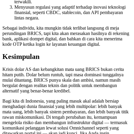
terwakili.
Menyusun regulasi yang adaptif terhadap inovasi teknologi
finansial, seperti CBDC, stablecoin, dan API pembayaran
lintas negara.
Sebagai individu, kita mungkin tidak terlibat langsung di meja
perundingan BRICS, tapi kita akan merasakan hasilnya di rekening
bank, aplikasi dompet digital, dan bahkan di cara kita menerima
kode OTP ketika login ke layanan keuangan digital.
Kesimpulan
Krisis dolar AS dan kebangkitan mata uang BRICS bukan cerita
hitam putih. Dolar belum runtuh, tapi masa dominasi tunggalnya
mulai ditantang. BRICS punya skala dan ambisi, namun masih
bergulat dengan realitas teknis dan politik untuk membangun
alternatif yang benar-benar kredibel.
Bagi kita di Indonesia, yang paling masuk akal adalah bersiap
menghadapi dunia finansial yang lebih multipolar: lebih banyak
mata uang, lebih banyak sistem pembayaran, dan lebih banyak titik
rawan miskomunikasi. Di tengah perubahan itu, kemampuan
mengelola risiko dan membangun infrastruktur digital — termasuk
komunikasi pelanggan lewat solusi Omnichannel seperti yang
ditawarkan portal ini — akan jadi kunci. Jika Anda ingin