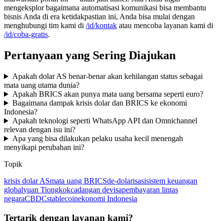
mengeksplor bagaimana automatisasi komunikasi bisa membantu
bisnis Anda di era ketidakpastian ini, Anda bisa mulai dengan
menghubungi tim kami di
/id/kontak
atau mencoba layanan kami di
/id/coba-gratis
.
Pertanyaan yang Sering Diajukan
Apakah dolar AS benar-benar akan kehilangan status sebagai
mata uang utama dunia?
Apakah BRICS akan punya mata uang bersama seperti euro?
Bagaimana dampak krisis dolar dan BRICS ke ekonomi
Indonesia?
Apakah teknologi seperti WhatsApp API dan Omnichannel
relevan dengan isu ini?
Apa yang bisa dilakukan pelaku usaha kecil menengah
menyikapi perubahan ini?
Topik
krisis dolar AS
mata uang BRICS
de-dolarisasi
sistem keuangan
global
yuan Tiongkok
cadangan devisa
pembayaran lintas
negara
CBDC
stablecoin
ekonomi Indonesia
Tertarik dengan layanan kami?