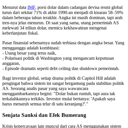
Menurut data
IMF
, porsi dolar dalam cadangan devisa resmi global
turun dari sekitar 71% di akhir 1990-an menjadi di kisaran 58–59%
dalam beberapa tahun terakhir. Angka ini masih dominan, tapi arah
tren-nya jelas menurun. Di saat yang sama, utang pemerintah AS
melewati 34 triliun dolar, memicu kekhawatiran mengenai
keberlanjutan fiskal.
Pasar finansial sebenarnya sudah terbiasa dengan angka besar. Yang
mengganggu adalah kombinasi:
- Utang besar yang terus naik,
- Polarisasi politik di Washington yang mengancam keputusan
anggaran,
- Episode dramatis seperti debt ceiling dan shutdown pemerintah.
Bagi investor global, setiap drama politik di Capitol Hill adalah
pengingat bahwa sistem ini sangat bergantung pada stabilitas politik
AS. Seorang analis pasar yang saya wawancara
menggambarkannya begini: "Dolar bukan runtuh, tapi aura tak
terkalahkannya terkikis. Investor mulai bertanya: 'Apakah saya
harus menaruh semua telur di satu keranjang?'."
Senjata Sanksi dan Efek Bumerang
Krisis kepercayaan lain muncul dari cara AS menggunakan sistem