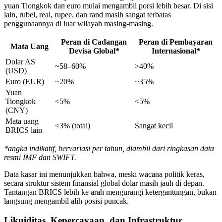
yuan Tiongkok dan euro mulai mengambil porsi lebih besar. Di sisi
lain, rubel, real, rupee, dan rand masih sangat terbatas
penggunaannya di luar wilayah masing-masing.
Peran di Cadangan
Peran di Pembayaran
Mata Uang
Devisa Global*
Internasional*
Dolar AS
~58–60%
>40%
(USD)
Euro (EUR)
~20%
~35%
Yuan
Tiongkok
<5%
<5%
(CNY)
Mata uang
<3% (total)
Sangat kecil
BRICS lain
*angka indikatif, bervariasi per tahun, diambil dari ringkasan data
resmi IMF dan SWIFT.
Data kasar ini menunjukkan bahwa, meski wacana politik keras,
secara struktur sistem finansial global dolar masih jauh di depan.
Tantangan BRICS lebih ke arah mengurangi ketergantungan, bukan
langsung mengambil alih posisi puncak.
Likuiditas, Kepercayaan, dan Infrastruktur