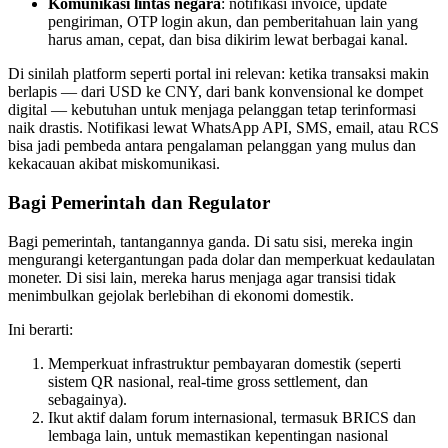
Komunikasi lintas negara
: notifikasi invoice, update
pengiriman, OTP login akun, dan pemberitahuan lain yang
harus aman, cepat, dan bisa dikirim lewat berbagai kanal.
Di sinilah platform seperti portal ini relevan: ketika transaksi makin
berlapis — dari USD ke CNY, dari bank konvensional ke dompet
digital — kebutuhan untuk menjaga pelanggan tetap terinformasi
naik drastis. Notifikasi lewat WhatsApp API, SMS, email, atau RCS
bisa jadi pembeda antara pengalaman pelanggan yang mulus dan
kekacauan akibat miskomunikasi.
Bagi Pemerintah dan Regulator
Bagi pemerintah, tantangannya ganda. Di satu sisi, mereka ingin
mengurangi ketergantungan pada dolar dan memperkuat kedaulatan
moneter. Di sisi lain, mereka harus menjaga agar transisi tidak
menimbulkan gejolak berlebihan di ekonomi domestik.
Ini berarti:
Memperkuat infrastruktur pembayaran domestik (seperti
sistem QR nasional, real-time gross settlement, dan
sebagainya).
Ikut aktif dalam forum internasional, termasuk BRICS dan
lembaga lain, untuk memastikan kepentingan nasional