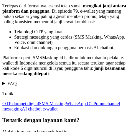
Terlepas dari formatnya, esensi tetap sama:
mengikat janji antara
platform dan pengguna
. Di episode 79, e-wallet yang menang
bukan sekadar yang paling agresif memberi promo, tetapi yang
paling konsisten memenuhi janji lewat kombinasi:
Teknologi OTP yang kuat.
Strategi messaging yang cerdas (SMS Masking, WhatsApp,
Voice, omnichannel).
Edukasi dan dukungan pengguna berbasis AI chatbot.
Platform seperti SMSMasking.id hadir untuk membantu pelaku e-
wallet di Indonesia mengelola semua itu secara terukur, agar setiap
kali kode 6 digit muncul di layar, pengguna tahu:
janji keamanan
mereka sedang ditepati
.
FAQ
Topik
OTP dompet digital
SMS Masking
WhatsApp OTP
omnichannel
messaging
AI chatbot e-wallet
Tertarik dengan layanan kami?
Mulai kirim pesan bermerek hari ini.