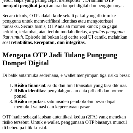
jebol, siapa yang paling cepat merespons?". Di sinilah
OTP
menjadi pengikat janji
antara dompet digital dan penggunanya.
Secara teknis, OTP adalah kode sekali pakai yang dikirim ke
pengguna untuk memverifikasi identitas atau mengotorisasi
transaksi. Secara bisnis, OTP adalah momen kunci: jika gagal
terkirim, terlambat, atau terlalu mudah diretas,
loyalitas pengguna
ikut runtuh
. Episode ini bukan lagi cerita soal UI cantik, melainkan
soal
reliabilitas, kecepatan, dan integritas
.
Mengapa OTP Jadi Tulang Punggung
Dompet Digital
Di balik antarmuka sederhana, e-wallet menyimpan tiga risiko besar:
Risiko finansial
: saldo dan limit transaksi yang bisa dikuras.
Risiko identitas
: penyalahgunaan data pribadi dan nomor
ponsel.
Risiko reputasi
: satu insiden pembobolan besar dapat
memukul valuasi dan kepercayaan pasar.
OTP hadir sebagai lapisan autentikasi kedua (2FA) yang menekan
risiko tersebut. Untuk e-wallet, penggunaan OTP biasanya muncul
di beberapa titik krusial: