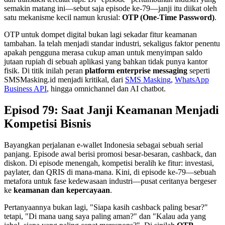
semakin matang ini—sebut saja episode ke-79—janji itu diikat oleh
satu mekanisme kecil namun krusial:
OTP (One-Time Password)
.
OTP untuk dompet digital bukan lagi sekadar fitur keamanan
tambahan. Ia telah menjadi standar industri, sekaligus faktor penentu
apakah pengguna merasa cukup aman untuk menyimpan saldo
jutaan rupiah di sebuah aplikasi yang bahkan tidak punya kantor
fisik. Di titik inilah peran
platform enterprise messaging
seperti
SMSMasking.id menjadi kritikal, dari
SMS Masking
,
WhatsApp
Business API
, hingga omnichannel dan AI chatbot.
Episod 79: Saat Janji Keamanan Menjadi
Kompetisi Bisnis
Bayangkan perjalanan e-wallet Indonesia sebagai sebuah serial
panjang. Episode awal berisi promosi besar-besaran, cashback, dan
diskon. Di episode menengah, kompetisi beralih ke fitur: investasi,
paylater, dan QRIS di mana-mana. Kini, di episode ke-79—sebuah
metafora untuk fase kedewasaan industri—pusat ceritanya bergeser
ke
keamanan dan kepercayaan
.
Pertanyaannya bukan lagi, "Siapa kasih cashback paling besar?"
tetapi, "Di mana uang saya paling aman?" dan "Kalau ada yang