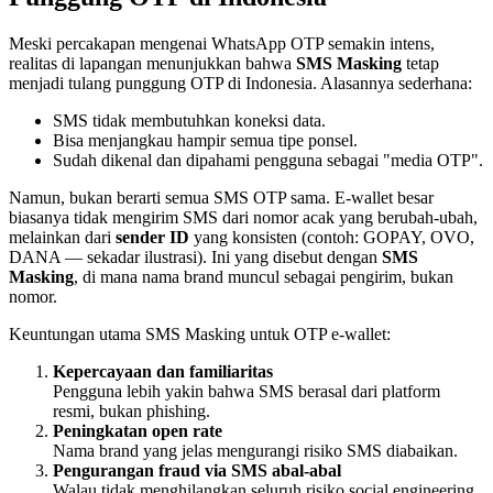
Meski percakapan mengenai WhatsApp OTP semakin intens,
realitas di lapangan menunjukkan bahwa
SMS Masking
tetap
menjadi tulang punggung OTP di Indonesia. Alasannya sederhana:
SMS tidak membutuhkan koneksi data.
Bisa menjangkau hampir semua tipe ponsel.
Sudah dikenal dan dipahami pengguna sebagai "media OTP".
Namun, bukan berarti semua SMS OTP sama. E-wallet besar
biasanya tidak mengirim SMS dari nomor acak yang berubah-ubah,
melainkan dari
sender ID
yang konsisten (contoh: GOPAY, OVO,
DANA — sekadar ilustrasi). Ini yang disebut dengan
SMS
Masking
, di mana nama brand muncul sebagai pengirim, bukan
nomor.
Keuntungan utama SMS Masking untuk OTP e-wallet:
Kepercayaan dan familiaritas
Pengguna lebih yakin bahwa SMS berasal dari platform
resmi, bukan phishing.
Peningkatan open rate
Nama brand yang jelas mengurangi risiko SMS diabaikan.
Pengurangan fraud via SMS abal-abal
Walau tidak menghilangkan seluruh risiko social engineering,