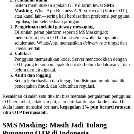
Sistem memutuskan apakah OTP dikirim lewat
SMS
Masking
, WhatsApp Business API, voice call (Voice OTP),
atau kanal lain—sering kali berdasarkan preferensi pengguna,
regulasi, dan ketersediaan jaringan.
Pengiriman melalui gateway messaging
Di sinilah peran platform seperti SMSMasking.id:
meneruskan pesan OTP dari sistem e-wallet ke operator
seluler atau WhatsApp, memastikan
delivery rate
tinggi dan
latensi rendah.
Validasi
Pengguna memasukkan kode. Server mencocokkan dengan
OTP yang tersimpan: apakah cocok, belum kedaluwarsa, dan
belum pernah dipakai.
Audit dan logging
Setiap keberhasilan dan kegagalan disimpan untuk analitik,
pencegahan fraud, dan kebutuhan regulasi.
Kesalahan di salah satu titik ini bisa merusak pengalaman pengguna:
OTP terlambat, tidak sampai, atau tertukar dengan kode lama. Di
skala jutaan transaksi per hari,
kegagalan 1% pun berarti ratusan
ribu OTP bermasalah
.
SMS Masking: Masih Jadi Tulang
Punggung OTP di Indonesia