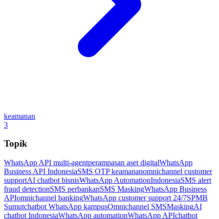
keamanan
3
Topik
WhatsApp API multi-agent
perampasan aset digital
WhatsApp
Business API Indonesia
SMS OTP keamanan
omnichannel customer
support
AI chatbot bisnis
WhatsApp Automation
Indonesia
SMS alert
fraud detection
SMS perbankan
SMS Masking
WhatsApp Business
API
omnichannel banking
WhatsApp customer support 24/7
SPMB
Sumut
chatbot WhatsApp kampus
Omnichannel SMSMasking
AI
chatbot Indonesia
WhatsApp automation
WhatsApp API
chatbot