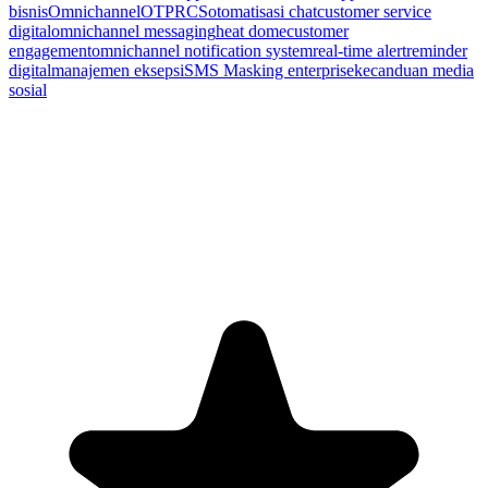
bisnis
Omnichannel
OTP
RCS
otomatisasi chat
customer service
digital
omnichannel messaging
heat dome
customer
engagement
omnichannel notification system
real-time alert
reminder
digital
manajemen eksepsi
SMS Masking enterprise
kecanduan media
sosial