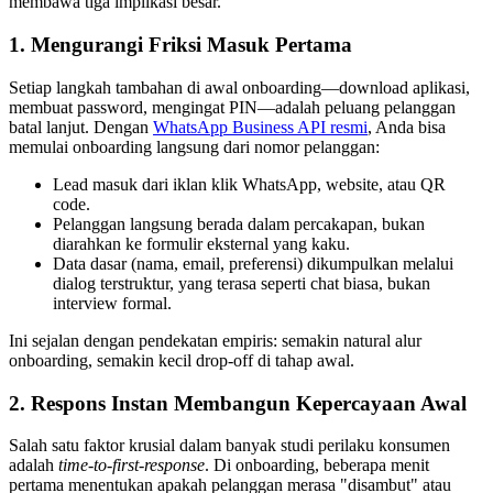
membawa tiga implikasi besar.
1. Mengurangi Friksi Masuk Pertama
Setiap langkah tambahan di awal onboarding—download aplikasi,
membuat password, mengingat PIN—adalah peluang pelanggan
batal lanjut. Dengan
WhatsApp Business API resmi
, Anda bisa
memulai onboarding langsung dari nomor pelanggan:
Lead masuk dari iklan klik WhatsApp, website, atau QR
code.
Pelanggan langsung berada dalam percakapan, bukan
diarahkan ke formulir eksternal yang kaku.
Data dasar (nama, email, preferensi) dikumpulkan melalui
dialog terstruktur, yang terasa seperti chat biasa, bukan
interview formal.
Ini sejalan dengan pendekatan empiris: semakin natural alur
onboarding, semakin kecil drop-off di tahap awal.
2. Respons Instan Membangun Kepercayaan Awal
Salah satu faktor krusial dalam banyak studi perilaku konsumen
adalah
time-to-first-response
. Di onboarding, beberapa menit
pertama menentukan apakah pelanggan merasa "disambut" atau