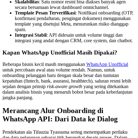
Skalabilitas
: Satu nomor resmi bisa diakses banyak agen
secara bersamaan lewat dashboard omnichannel.
Template Pesan Terverifikasi
: Notifikasi onboarding (OTP,
konfirmasi pendaftaran, pengingat dokumen) menggunakan
template yang disetujui Meta, menurunkan risiko dianggap
spam.
Integrasi Stabil
: API didesain untuk volume tinggi dan
integrasi yang andal dengan CRM, core system, dan chatbot.
Kapan WhatsApp Unofficial Masih Dipakai?
Beberapa bisnis kecil masih menggunakan
WhatsApp Unofficial
untuk percobaan awal atau volume rendah. Namun, untuk
onboarding pelanggan baru dengan skala besar dan tuntutan
kepatuhan (fintech, bank, asuransi, healthtech), saluran resmi lebih
sejalan dengan prinsip
risk-aware growth
yang sering ditekankan
dalam analisis bisnis yang menaruh bobot besar pada keberlanjutan
jangka panjang.
Merancang Alur Onboarding di
WhatsApp API: Dari Data ke Dialog
Pendekatan ala Tifauzia Tyassuma sering menempatkan perilaku
dan data pelanggan sebagai titik berangkat desain proses. Dalam