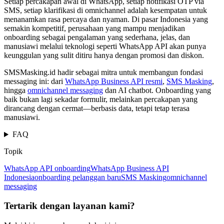
Setiap percakapan awal di WhatsApp, setiap notifikasi OTP via
SMS, setiap klarifikasi di omnichannel adalah kesempatan untuk
menanamkan rasa percaya dan nyaman. Di pasar Indonesia yang
semakin kompetitif, perusahaan yang mampu menjadikan
onboarding sebagai pengalaman yang sederhana, jelas, dan
manusiawi melalui teknologi seperti WhatsApp API akan punya
keunggulan yang sulit ditiru hanya dengan promosi dan diskon.
SMSMasking.id hadir sebagai mitra untuk membangun fondasi
messaging ini: dari
WhatsApp Business API resmi
,
SMS Masking
,
hingga
omnichannel messaging
dan AI chatbot. Onboarding yang
baik bukan lagi sekadar formulir, melainkan percakapan yang
dirancang dengan cermat—berbasis data, tetapi tetap terasa
manusiawi.
FAQ
Topik
WhatsApp API onboarding
WhatsApp Business API
Indonesia
onboarding pelanggan baru
SMS Masking
omnichannel
messaging
Tertarik dengan layanan kami?