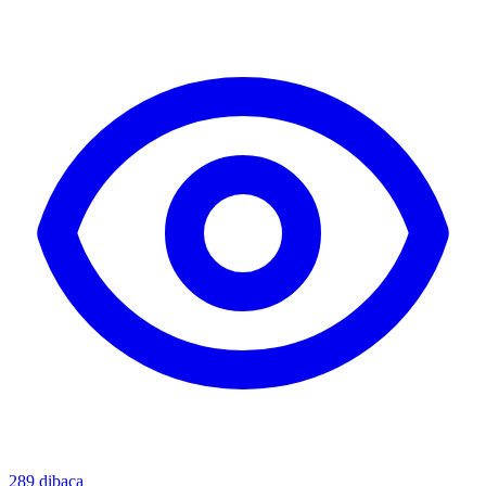
289
dibaca