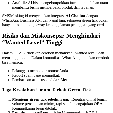
Analitik
: AI bisa mengelompokkan intent dan keluhan utama,
membantu bisnis memperbaiki produk dan layanan.
SMSMasking.id menyediakan integrasi
AI Chatbot
dengan
WhatsApp Business API dan kanal lain, sehingga green tick bukan
hanya hiasan, tapi gateway ke pengalaman pelanggan yang cerdas.
Risiko dan Miskonsepsi: Menghindari
“Wanted Level” Tinggi
Dalam GTA 5, tindakan ceroboh menaikkan “wanted level” dan
memanggil polisi. Dalam komunikasi WhatsApp, tindakan ceroboh
bisa memicu:
Pelanggan memblokir nomor Anda.
Report spam yang meningkat.
Pembatasan atau suspend dari Meta.
Tiga Kesalahan Umum Terkait Green Tick
Mengejar green tick sebelum siap
: Reputasi digital lemah,
volume percakapan minim, tapi sudah mengajukan OBA.
Kemungkinan besar ditolak.
Broadcast agresif tanpa izin
: Menggunakan WABA untuk