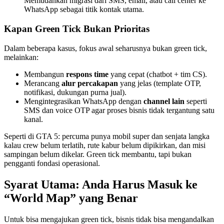
Memudahkan migrasi dari SMS, email, atau call center ke
WhatsApp sebagai titik kontak utama.
Kapan Green Tick Bukan Prioritas
Dalam beberapa kasus, fokus awal seharusnya bukan green tick,
melainkan:
Membangun
respons time
yang cepat (chatbot + tim CS).
Merancang
alur percakapan
yang jelas (template OTP,
notifikasi, dukungan purna jual).
Mengintegrasikan WhatsApp dengan
channel lain
seperti
SMS dan voice OTP agar proses bisnis tidak tergantung satu
kanal.
Seperti di GTA 5: percuma punya mobil super dan senjata langka
kalau crew belum terlatih, rute kabur belum dipikirkan, dan misi
sampingan belum dikelar. Green tick membantu, tapi bukan
pengganti fondasi operasional.
Syarat Utama: Anda Harus Masuk ke
“World Map” yang Benar
Untuk bisa mengajukan green tick, bisnis tidak bisa mengandalkan