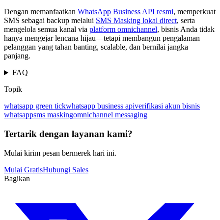
Dengan memanfaatkan
WhatsApp Business API resmi
, memperkuat
SMS sebagai backup melalui
SMS Masking lokal direct
, serta
mengelola semua kanal via
platform omnichannel
, bisnis Anda tidak
hanya mengejar lencana hijau—tetapi membangun pengalaman
pelanggan yang tahan banting, scalable, dan bernilai jangka
panjang.
FAQ
Topik
whatsapp green tick
whatsapp business api
verifikasi akun bisnis
whatsapp
sms masking
omnichannel messaging
Tertarik dengan layanan kami?
Mulai kirim pesan bermerek hari ini.
Mulai Gratis
Hubungi Sales
Bagikan