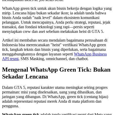
WhatsApp green tick untuk akun bisnis bekerja dengan logika yang
mirip. Lencana hijau bukan sekadar ikon; ia adalah tanda bahwa
bisnis Anda sudah "naik level" dalam ekosistem komunikasi
pelanggan. Untuk mencapainya, Anda perlu strategi, reputasi, jejak
transaksi, dan fondasi teknologi yang rapi—persis seperti
menyiapkan crew dan aset sebelum melakukan heist di GTA 5.
Artikel ini membahas secara mendalam bagaimana perusahaan di
Indonesia bisa merencanakan "heist" verifikasi WhatsApp green
tick, langkah teknis dan bisnis yang diperlukan, serta bagaimana
menggabungkannya dengan layanan seperti
WhatsApp Business
API resmi
, SMS Masking, omnichannel, dan chatbot.
Mengenal WhatsApp Green Tick: Bukan
Sekadar Lencana
Dalam GTA 5, reputasi karakter utama meningkat seiring progres
permainan: misi yang diselesaikan, uang yang dihasilkan, dan
jaringan yang dibangun. Di WhatsApp, green tick (centang hijau)
adalah representasi reputasi merek Anda di mata platform dan
pengguna.
WhatsApp green tick
adalah tanda verifikasi resmi dari Meta yang