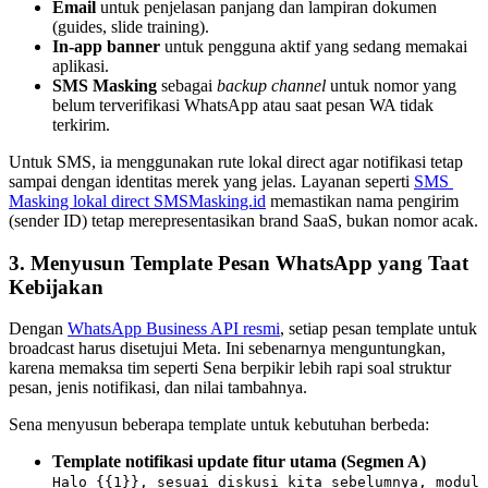
Email
 untuk penjelasan panjang dan lampiran dokumen 
(guides, slide training).
In-app banner
 untuk pengguna aktif yang sedang memakai 
aplikasi.
SMS Masking
 sebagai 
backup channel
 untuk nomor yang 
belum terverifikasi WhatsApp atau saat pesan WA tidak 
terkirim.
Untuk SMS, ia menggunakan rute lokal direct agar notifikasi tetap 
sampai dengan identitas merek yang jelas. Layanan seperti 
SMS 
Masking lokal direct SMSMasking.id
 memastikan nama pengirim 
(sender ID) tetap merepresentasikan brand SaaS, bukan nomor acak.
3. Menyusun Template Pesan WhatsApp yang Taat 
Kebijakan
Dengan 
WhatsApp Business API resmi
, setiap pesan template untuk 
broadcast harus disetujui Meta. Ini sebenarnya menguntungkan, 
karena memaksa tim seperti Sena berpikir lebih rapi soal struktur 
pesan, jenis notifikasi, dan nilai tambahnya.
Sena menyusun beberapa template untuk kebutuhan berbeda:
Template notifikasi update fitur utama (Segmen A)
Halo {{1}}, sesuai diskusi kita sebelumnya, modul 