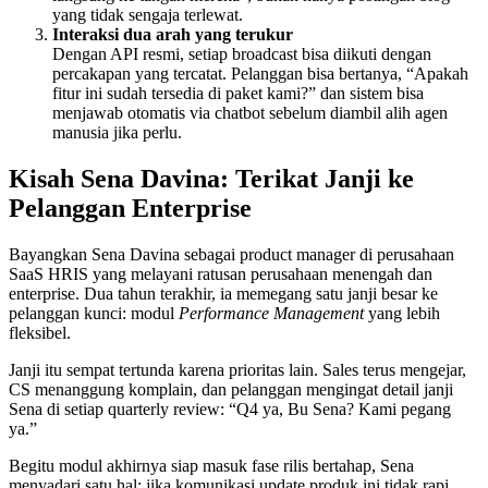
yang tidak sengaja terlewat.
Interaksi dua arah yang terukur
Dengan API resmi, setiap broadcast bisa diikuti dengan 
percakapan yang tercatat. Pelanggan bisa bertanya, “Apakah 
fitur ini sudah tersedia di paket kami?” dan sistem bisa 
menjawab otomatis via chatbot sebelum diambil alih agen 
manusia jika perlu.
Kisah Sena Davina: Terikat Janji ke 
Pelanggan Enterprise
Bayangkan Sena Davina sebagai product manager di perusahaan 
SaaS HRIS yang melayani ratusan perusahaan menengah dan 
enterprise. Dua tahun terakhir, ia memegang satu janji besar ke 
pelanggan kunci: modul 
Performance Management
 yang lebih 
fleksibel.
Janji itu sempat tertunda karena prioritas lain. Sales terus mengejar, 
CS menanggung komplain, dan pelanggan mengingat detail janji 
Sena di setiap quarterly review: “Q4 ya, Bu Sena? Kami pegang 
ya.”
Begitu modul akhirnya siap masuk fase rilis bertahap, Sena 
menyadari satu hal: jika komunikasi update produk ini tidak rapi, 