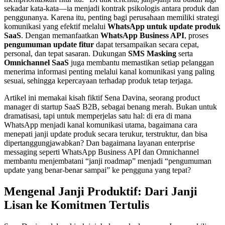
sekadar kata-kata—ia menjadi kontrak psikologis antara produk dan 
penggunanya. Karena itu, penting bagi perusahaan memiliki strategi 
komunikasi yang efektif melalui 
WhatsApp untuk update produk 
SaaS
. Dengan memanfaatkan 
WhatsApp Business API
, proses 
pengumuman update fitur
 dapat tersampaikan secara cepat, 
personal, dan tepat sasaran. Dukungan 
SMS Masking
 serta 
Omnichannel SaaS
 juga membantu memastikan setiap pelanggan 
menerima informasi penting melalui kanal komunikasi yang paling 
sesuai, sehingga kepercayaan terhadap produk tetap terjaga.
Artikel ini memakai kisah fiktif Sena Davina, seorang product 
manager di startup SaaS B2B, sebagai benang merah. Bukan untuk 
dramatisasi, tapi untuk memperjelas satu hal: di era di mana 
WhatsApp menjadi kanal komunikasi utama, bagaimana cara 
menepati janji update produk secara terukur, terstruktur, dan bisa 
dipertanggungjawabkan? Dan bagaimana layanan enterprise 
messaging seperti WhatsApp Business API dan Omnichannel 
membantu menjembatani “janji roadmap” menjadi “pengumuman 
update yang benar-benar sampai” ke pengguna yang tepat?
Mengenal Janji Produktif: Dari Janji 
Lisan ke Komitmen Tertulis