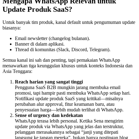
Mengapa WhatsApp Relevan untuk 
Update Produk SaaS?
Untuk banyak tim produk, kanal default untuk pengumuman update 
biasanya:
Email newsletter (changelog bulanan).
Banner di dalam aplikasi.
Thread di komunitas (Slack, Discord, Telegram).
Semua kanal ini sah dan penting, tapi pemakaian WhatsApp 
menawarkan tiga keunggulan khusus untuk konteks Indonesia dan 
Asia Tenggara:
Reach harian yang sangat tinggi
Pengguna SaaS B2B mungkin jarang membuka email 
promosi, tapi hampir pasti membuka WhatsApp setiap hari. 
Notifikasi update produk SaaS yang kritikal—misalnya 
perubahan alur approval, fitur keamanan baru, atau 
penyesuaian harga—lebih mudah terlihat di WhatsApp.
Sense of urgency dan kedekatan
WhatsApp terasa lebih personal. Ketika Sena mengirim 
update produk via WhatsApp yang jelas dan terstruktur, 
pelanggan merasakannya sebagai “janji yang ditepati 
langsung ke tangan mereka”, bukan hanya postingan blog 