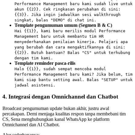
Performance Management baru kami sudah live untuk 
akun {{2}}. Cek ringkasan perubahan di sini: 
{{3}}. Jika ingin jadwalkan sesi walkthrough 
singkat, balas "DEMO" di chat ini.
Template pengumuman umum (Segmen B & C)
Hai {{1}}, kami baru merilis modul Performance 
Management baru untuk membantu tim HR 
menyederhanakan penilaian kinerja. Pelajari apa 
yang berubah dan cara mengaktifkannya di sini: 
{{2}}. Butuh bantuan? Balas "CS" untuk terhubung 
dengan tim kami.
Template reminder pasca-rilis
Halo {{1}}, sudah sempat mencoba modul 
Performance Management baru kami? Jika belum, tim 
kami siap bantu setting awal. Balas "SETUP" untuk 
jadwal asistensi.
4. Integrasi dengan Omnichannel dan Chatbot
Broadcast pengumuman update bukan akhir, justru awal 
percakapan. Demi menjaga kualitas respon tanpa membebani tim 
CS, Sena menghubungkan kanal WhatsApp ke platform 
Omnichannel dan AI Chatbot.
Alur sederhananya: