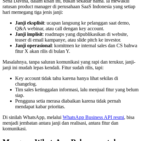
Sena Davina, dalam kisah ini, bukan sekadar nama. Ia mewakili 
ratusan product manager di perusahaan SaaS Indonesia yang setiap 
hari memegang tiga jenis janji:
Janji eksplisit
: ucapan langsung ke pelanggan saat demo, 
Q&A webinar, atau call dengan key account.
Janji implisit
: roadmaps yang dipublikasikan di website, 
teaser di email kampanye, atau slide pitch ke investor.
Janji operasional
: komitmen ke internal sales dan CS bahwa 
fitur X akan rilis di bulan Y.
Masalahnya, tanpa saluran komunikasi yang rapi dan terukur, janji-
janji ini mudah lepas kendali. Fitur sudah rilis, tapi:
Key account tidak tahu karena hanya lihat sekilas di 
changelog.
Tim sales ketinggalan informasi, lalu menjual fitur yang belum 
siap.
Pengguna setia merasa diabaikan karena tidak pernah 
mendapat kabar prioritas.
Di sinilah WhatsApp, melalui 
WhatsApp Business API resmi
, bisa 
menjadi jembatan antara janji dan realisasi, antara fitur dan 
komunikasi.