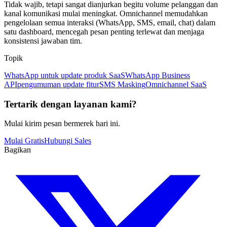
Tidak wajib, tetapi sangat dianjurkan begitu volume pelanggan dan 
kanal komunikasi mulai meningkat. Omnichannel memudahkan 
pengelolaan semua interaksi (WhatsApp, SMS, email, chat) dalam 
satu dashboard, mencegah pesan penting terlewat dan menjaga 
konsistensi jawaban tim.
Topik
WhatsApp untuk update produk SaaS
WhatsApp Business
API
pengumuman update fitur
SMS Masking
Omnichannel SaaS
Tertarik dengan layanan kami?
Mulai kirim pesan bermerek hari ini.
Mulai Gratis
Hubungi Sales
Bagikan