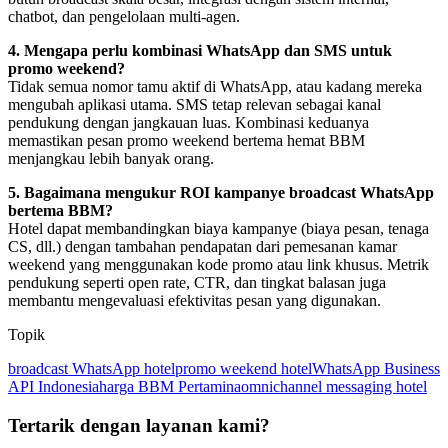
chatbot, dan pengelolaan multi-agen.
4. Mengapa perlu kombinasi WhatsApp dan SMS untuk 
promo weekend?
Tidak semua nomor tamu aktif di WhatsApp, atau kadang mereka 
mengubah aplikasi utama. SMS tetap relevan sebagai kanal 
pendukung dengan jangkauan luas. Kombinasi keduanya 
memastikan pesan promo weekend bertema hemat BBM 
menjangkau lebih banyak orang.
5. Bagaimana mengukur ROI kampanye broadcast WhatsApp 
bertema BBM?
Hotel dapat membandingkan biaya kampanye (biaya pesan, tenaga 
CS, dll.) dengan tambahan pendapatan dari pemesanan kamar 
weekend yang menggunakan kode promo atau link khusus. Metrik 
pendukung seperti open rate, CTR, dan tingkat balasan juga 
membantu mengevaluasi efektivitas pesan yang digunakan.
Topik
broadcast WhatsApp hotel
promo weekend hotel
WhatsApp Business
API Indonesia
harga BBM Pertamina
omnichannel messaging hotel
Tertarik dengan layanan kami?