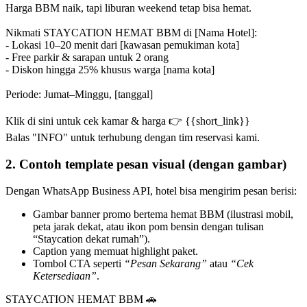
Harga BBM naik, tapi liburan weekend tetap bisa hemat.
Nikmati STAYCATION HEMAT BBM di [Nama Hotel]:
- Lokasi 10–20 menit dari [kawasan pemukiman kota]
- Free parkir & sarapan untuk 2 orang
- Diskon hingga 25% khusus warga [nama kota]
Periode: Jumat–Minggu, [tanggal]
Klik di sini untuk cek kamar & harga 👉 {{short_link}}
Balas "INFO" untuk terhubung dengan tim reservasi kami.
2. Contoh template pesan visual (dengan gambar)
Dengan WhatsApp Business API, hotel bisa mengirim pesan berisi:
Gambar banner promo bertema hemat BBM (ilustrasi mobil, 
peta jarak dekat, atau ikon pom bensin dengan tulisan 
“Staycation dekat rumah”).
Caption yang memuat highlight paket.
Tombol CTA seperti 
“Pesan Sekarang”
 atau 
“Cek 
Ketersediaan”
.
STAYCATION HEMAT BBM 🚗