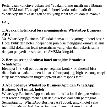
Pertanyaan kuncinya bukan lagi "apakah orang masih mau liburan 
saat BBM naik?", tetapi "apakah hotel Anda sudah hadir di 
WhatsApp mereka dengan solusi yang tepat waktu dan relevan?"
FAQ
1. Apakah hotel kecil bisa menggunakan WhatsApp Business 
API?
Ya. WhatsApp Business API tidak hanya untuk jaringan hotel besar. 
Hotel butik dan hotel independen pun bisa menggunakannya selama 
memiliki dokumen legal perusahaan yang jelas dan bekerja sama 
dengan penyedia resmi seperti SMSMasking.id.
2. Berapa sering idealnya hotel mengirim broadcast 
WhatsApp?
Idealnya 1–3 kali per bulan per segmen kontak. Frekuensi bisa 
ditambah saat ada momen khusus (libur panjang, high season), tetapi 
tetap memperhatikan tingkat opt-out dan respons tamu.
3. Apa bedanya WhatsApp Business App dan WhatsApp 
Business API untuk hotel?
WhatsApp Business App cocok untuk usaha kecil dengan volume 
chat rendah hingga menengah dan dikelola dari satu perangkat. 
Sementara itu, WhatsApp Business API cocok untuk hotel yang 
butuh broadcast skala besar, integrasi dengan sistem internal, 