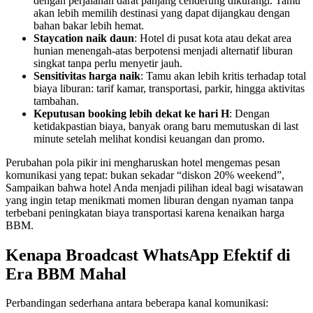
dengan perjalanan darat panjang cenderung dikurangi. Tamu 
akan lebih memilih destinasi yang dapat dijangkau dengan 
bahan bakar lebih hemat.
Staycation naik daun
: Hotel di pusat kota atau dekat area 
hunian menengah-atas berpotensi menjadi alternatif liburan 
singkat tanpa perlu menyetir jauh.
Sensitivitas harga naik
: Tamu akan lebih kritis terhadap total 
biaya liburan: tarif kamar, transportasi, parkir, hingga aktivitas 
tambahan.
Keputusan booking lebih dekat ke hari H
: Dengan 
ketidakpastian biaya, banyak orang baru memutuskan di last 
minute setelah melihat kondisi keuangan dan promo.
Perubahan pola pikir ini mengharuskan hotel mengemas pesan 
komunikasi yang tepat: bukan sekadar “diskon 20% weekend”, 
Sampaikan bahwa hotel Anda menjadi pilihan ideal bagi wisatawan 
yang ingin tetap menikmati momen liburan dengan nyaman tanpa 
terbebani peningkatan biaya transportasi karena kenaikan harga 
BBM.
Kenapa Broadcast WhatsApp Efektif di 
Era BBM Mahal
Perbandingan sederhana antara beberapa kanal komunikasi: