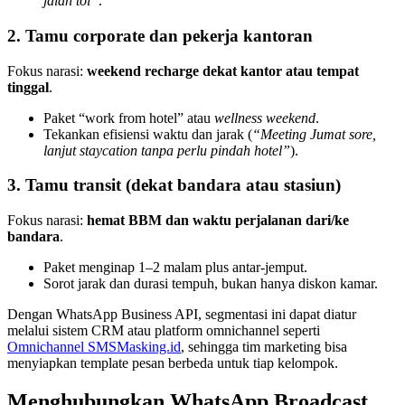
jalan tol”
.
2. Tamu corporate dan pekerja kantoran
Fokus narasi: 
weekend recharge dekat kantor atau tempat 
tinggal
.
Paket “work from hotel” atau 
wellness weekend
.
Tekankan efisiensi waktu dan jarak (
“Meeting Jumat sore, 
lanjut staycation tanpa perlu pindah hotel”
).
3. Tamu transit (dekat bandara atau stasiun)
Fokus narasi: 
hemat BBM dan waktu perjalanan dari/ke 
bandara
.
Paket menginap 1–2 malam plus antar-jemput.
Sorot jarak dan durasi tempuh, bukan hanya diskon kamar.
Dengan WhatsApp Business API, segmentasi ini dapat diatur 
melalui sistem CRM atau platform omnichannel seperti 
Omnichannel SMSMasking.id
, sehingga tim marketing bisa 
menyiapkan template pesan berbeda untuk tiap kelompok.
Menghubungkan WhatsApp Broadcast 