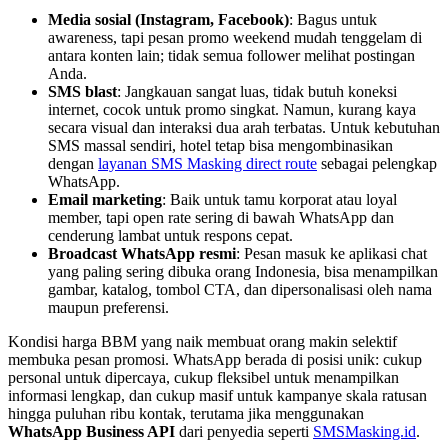
Media sosial (Instagram, Facebook)
: Bagus untuk 
awareness, tapi pesan promo weekend mudah tenggelam di 
antara konten lain; tidak semua follower melihat postingan 
Anda.
SMS blast
: Jangkauan sangat luas, tidak butuh koneksi 
internet, cocok untuk promo singkat. Namun, kurang kaya 
secara visual dan interaksi dua arah terbatas. Untuk kebutuhan 
SMS massal sendiri, hotel tetap bisa mengombinasikan 
dengan 
layanan SMS Masking direct route
 sebagai pelengkap 
WhatsApp.
Email marketing
: Baik untuk tamu korporat atau loyal 
member, tapi open rate sering di bawah WhatsApp dan 
cenderung lambat untuk respons cepat.
Broadcast WhatsApp resmi
: Pesan masuk ke aplikasi chat 
yang paling sering dibuka orang Indonesia, bisa menampilkan 
gambar, katalog, tombol CTA, dan dipersonalisasi oleh nama 
maupun preferensi.
Kondisi harga BBM yang naik membuat orang makin selektif 
membuka pesan promosi. WhatsApp berada di posisi unik: cukup 
personal untuk dipercaya, cukup fleksibel untuk menampilkan 
informasi lengkap, dan cukup masif untuk kampanye skala ratusan 
hingga puluhan ribu kontak, terutama jika menggunakan 
WhatsApp Business API
 dari penyedia seperti 
SMSMasking.id
.