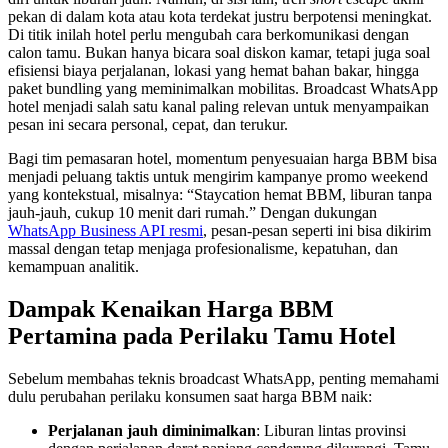
pekan di dalam kota atau kota terdekat justru berpotensi meningkat. 
Di titik inilah hotel perlu mengubah cara berkomunikasi dengan 
calon tamu. Bukan hanya bicara soal diskon kamar, tetapi juga soal 
efisiensi biaya perjalanan, lokasi yang hemat bahan bakar, hingga 
paket bundling yang meminimalkan mobilitas. Broadcast WhatsApp 
hotel menjadi salah satu kanal paling relevan untuk menyampaikan 
pesan ini secara personal, cepat, dan terukur.
Bagi tim pemasaran hotel, momentum penyesuaian harga BBM bisa 
menjadi peluang taktis untuk mengirim kampanye promo weekend 
yang kontekstual, misalnya: “Staycation hemat BBM, liburan tanpa 
jauh-jauh, cukup 10 menit dari rumah.” Dengan dukungan 
WhatsApp Business API resmi
, pesan-pesan seperti ini bisa dikirim 
massal dengan tetap menjaga profesionalisme, kepatuhan, dan 
kemampuan analitik.
Dampak Kenaikan Harga BBM 
Pertamina pada Perilaku Tamu Hotel
Sebelum membahas teknis broadcast WhatsApp, penting memahami 
dulu perubahan perilaku konsumen saat harga BBM naik:
Perjalanan jauh diminimalkan
: Liburan lintas provinsi 