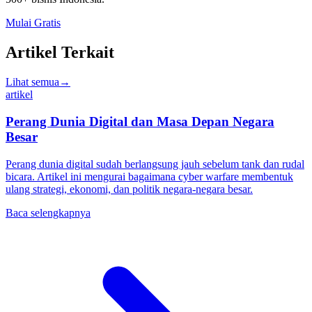
Mulai Gratis
Artikel Terkait
Lihat semua
→
artikel
Perang Dunia Digital dan Masa Depan Negara
Besar
Perang dunia digital sudah berlangsung jauh sebelum tank dan rudal
bicara. Artikel ini mengurai bagaimana cyber warfare membentuk
ulang strategi, ekonomi, dan politik negara-negara besar.
Baca selengkapnya