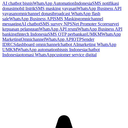
AI chatbot bisnis
WhatsApp Automation
Indonesia
SMS notifikasi
donasi
mobil listrik
SMS masking yayasan
WhatsApp Business API
yayasan
omnichannel donasi
broadcast WhatsApp flash
sale
WhatsApp Business API
SMS Masking
omnichannel
messaging
AI chatbot
SMS survey NPS
Net Promoter Score
survei
kepuasan pelanggan
WhatsApp API resmi
WhatsApp Business API
banking
fintech Indonesia
SMS OTP perbankan
UMKM
WhatsApp
Marketing
Omnichannel
WhatsApp API
OTP
Sender
ID
RCS
dashboard omnichannel
chatbot AI
marketing WhatsApp
UMKM
WhatsApp automation
bisnis Indonesia
chatbot
Indonesia
otomasi WhatsApp
customer service digital