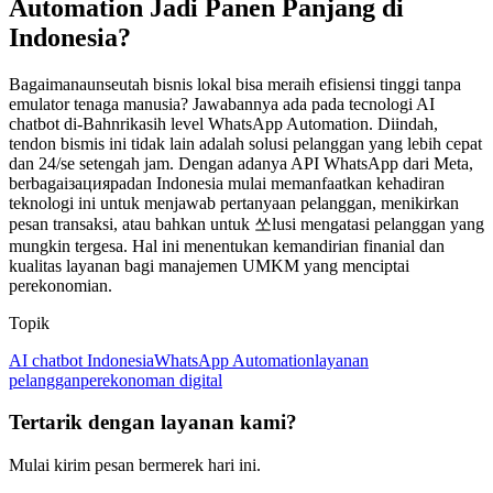
Automation Jadi Panen Panjang di
Indonesia?
Bagaimanaunseutah bisnis lokal bisa meraih efisiensi tinggi tanpa
emulator tenaga manusia? Jawabannya ada pada tecnologi AI
chatbot di-Bahnrikasih level WhatsApp Automation. Diindah,
tendon bismis ini tidak lain adalah solusi pelanggan yang lebih cepat
dan 24/se setengah jam. Dengan adanya API WhatsApp dari Meta,
berbagaiзацияpadan Indonesia mulai memanfaatkan kehadiran
teknologi ini untuk menjawab pertanyaan pelanggan, menikirkan
pesan transaksi, atau bahkan untuk 쏘lusi mengatasi pelanggan yang
mungkin tergesa. Hal ini menentukan kemandirian finanial dan
kualitas layanan bagi manajemen UMKM yang menciptai
perekonomian.
Topik
AI chatbot Indonesia
WhatsApp Automation
layanan
pelanggan
perekonoman digital
Tertarik dengan layanan kami?
Mulai kirim pesan bermerek hari ini.