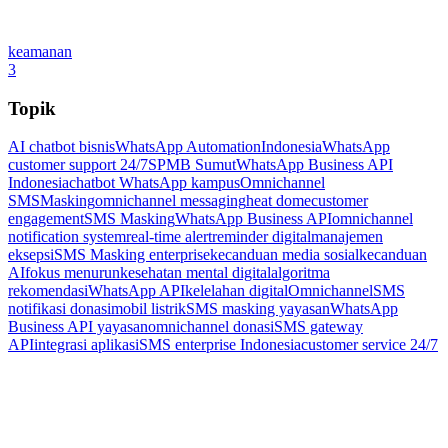
keamanan
3
Topik
AI chatbot bisnis
WhatsApp Automation
Indonesia
WhatsApp
customer support 24/7
SPMB Sumut
WhatsApp Business API
Indonesia
chatbot WhatsApp kampus
Omnichannel
SMSMasking
omnichannel messaging
heat dome
customer
engagement
SMS Masking
WhatsApp Business API
omnichannel
notification system
real-time alert
reminder digital
manajemen
eksepsi
SMS Masking enterprise
kecanduan media sosial
kecanduan
AI
fokus menurun
kesehatan mental digital
algoritma
rekomendasi
WhatsApp API
kelelahan digital
Omnichannel
SMS
notifikasi donasi
mobil listrik
SMS masking yayasan
WhatsApp
Business API yayasan
omnichannel donasi
SMS gateway
API
integrasi aplikasi
SMS enterprise Indonesia
customer service 24/7