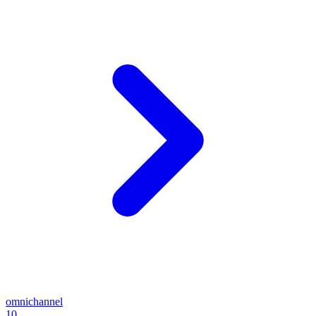
omnichannel
10