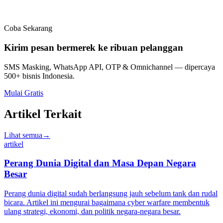
Coba Sekarang
Kirim pesan bermerek ke ribuan pelanggan
SMS Masking, WhatsApp API, OTP & Omnichannel — dipercaya
500+ bisnis Indonesia.
Mulai Gratis
Artikel Terkait
Lihat semua
→
artikel
Perang Dunia Digital dan Masa Depan Negara
Besar
Perang dunia digital sudah berlangsung jauh sebelum tank dan rudal
bicara. Artikel ini mengurai bagaimana cyber warfare membentuk
ulang strategi, ekonomi, dan politik negara-negara besar.